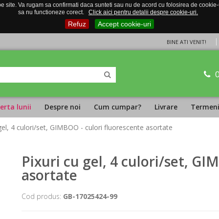
 site. Va rugam sa confirmati daca sunteti sau nu de acord cu folosirea de cookie-uri
sa nu functioneze corect.
Click aici pentru detalii despre cookie-uri.
Refuz
Accept cookie-uri
BINE ATI VENIT!
erta lunii
Despre noi
Cum cumpar?
Livrare
Termeni 
 gel, 4 culori/set, GIMBOO - culori fluorescente asortate
Pixuri cu gel, 4 culori/set, G
asortate
Cod produs:
GB-17025424-99