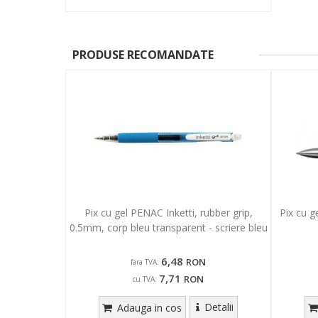
PRODUSE RECOMANDATE
Pix cu gel PENAC Inketti, rubber grip,
Pix cu g
0.5mm, corp bleu transparent - scriere bleu
6,48
RON
fara TVA:
7,71
RON
cu TVA:
Detalii
Adauga in cos