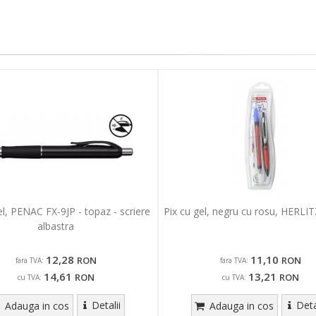
el, PENAC FX-9JP - topaz - scriere
Pix cu gel, negru cu rosu, HERLI
albastra
12,28
11,10
RON
RON
fara TVA:
fara TVA:
14,61
13,21
RON
RON
cu TVA:
cu TVA:
Detalii
Deta
Adauga in cos
Adauga in cos