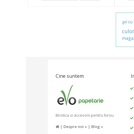
cu
gel
culor
magaz
Cine suntem
I
Birotica si accesorii pentru birou
|
Despre noi »
|
Blog »