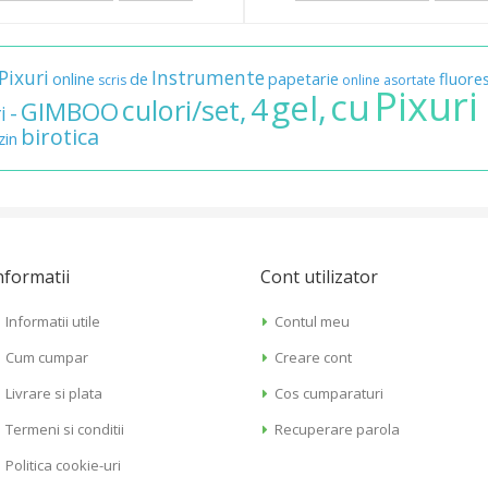
Pixuri
Instrumente
online
de
papetarie
fluore
scris
online
asortate
Pixuri
cu
gel,
4
culori/set,
GIMBOO
-
i
birotica
in
nformatii
Cont utilizator
Informatii utile
Contul meu
Cum cumpar
Creare cont
Livrare si plata
Cos cumparaturi
Termeni si conditii
Recuperare parola
Politica cookie-uri