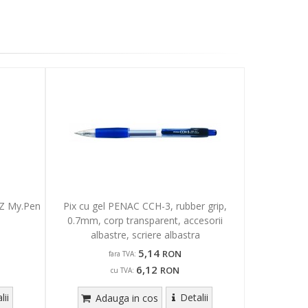
TZ My.Pen
Pix cu gel PENAC CCH-3, rubber grip,
0.7mm, corp transparent, accesorii
albastre, scriere albastra
5,14
RON
fara TVA:
6,12
RON
cu TVA:
lii
Detalii
Adauga in cos