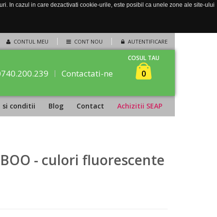
. In cazul in care dezactivati cookie-urile, este posibil ca unele zone ale site-ului
CONTUL MEU
CONT NOU
AUTENTIFICARE
COSUL TAU
0740.200.239
Contactati-ne
0
si conditii
Blog
Contact
Achizitii SEAP
IMBOO - culori fluorescente