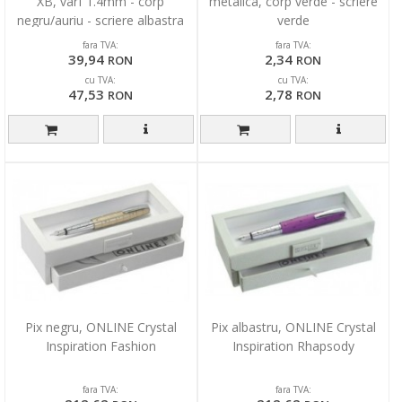
XB, varf 1.4mm - corp
metalica, corp verde - scriere
negru/auriu - scriere albastra
verde
fara TVA:
fara TVA:
39,94
2,34
RON
RON
cu TVA:
cu TVA:
47,53
2,78
RON
RON
Pix negru, ONLINE Crystal
Pix albastru, ONLINE Crystal
Inspiration Fashion
Inspiration Rhapsody
fara TVA:
fara TVA: