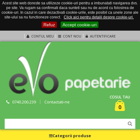
Acest site web doreste sa utilizeze cookie-uri pentru a imbunatati navigarea dvs.
pe site. Va rugam sa confirmati daca sunteti sau nu de acord cu folosirea de
cookie-uri. In cazul in care dezactivati cookie-urile, este posibil ca unele zone ale
site-ului sa nu functioneze corect.
Click aici pentru detalii despre cookie-uri.
Refuz
Accept cookie-uri
CONTUL MEU
CONT NOU
AUTENTIFICARE
COSUL TAU
0740.200.239
Contactati-ne
0
Categorii produse