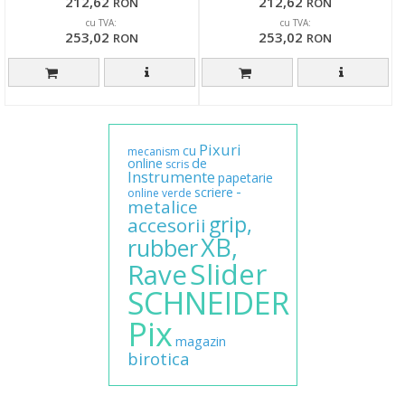
212,62
212,62
RON
RON
cu TVA:
cu TVA:
253,02
253,02
RON
RON
Pixuri
cu
mecanism
online
de
scris
Instrumente
papetarie
-
scriere
online
verde
metalice
grip,
accesorii
XB,
rubber
Slider
Rave
SCHNEIDER
Pix
magazin
birotica