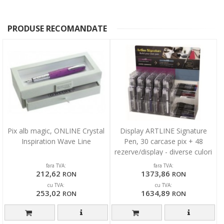
PRODUSE RECOMANDATE
Pix alb magic, ONLINE Crystal
Display ARTLINE Signature
Inspiration Wave Line
Pen, 30 carcase pix + 48
rezerve/display - diverse culori
fara TVA:
fara TVA:
212,62
1373,86
RON
RON
cu TVA:
cu TVA:
253,02
1634,89
RON
RON