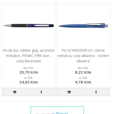
Pix de lux, rubber grip, accesorii
Pix SCHNEIDER K1, clema
metalice, PENAC Fifth Ave -
metalica, corp albastru - scriere
corp bleumarin
albastra
fara TVA:
fara TVA:
20,70
8,22
RON
RON
cu TVA:
cu TVA:
24,63
9,78
RON
RON
Pixuri
cu