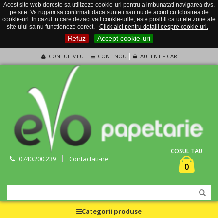
Acest site web doreste sa utilizeze cookie-uri pentru a imbunatati navigarea dvs.
pe site. Va rugam sa confirmati daca sunteti sau nu de acord cu folosirea de
cookie-uri. In cazul in care dezactivati cookie-urile, este posibil ca unele zone ale
site-ului sa nu functioneze corect.
Click aici pentru detalii despre cookie-uri.
Refuz
Accept cookie-uri
CONTUL MEU
CONT NOU
AUTENTIFICARE
COSUL TAU
0740.200.239
Contactati-ne
0
Categorii produse