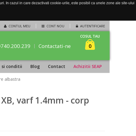
. In cazul in care dezactivati cookie-urile, este posibil ca unele zone ale site-ului
CONTUL MEU
CONT NOU
AUTENTIFICARE
COSUL TAU
0740.200.239
Contactati-ne
0
si conditii
Blog
Contact
Achizitii SEAP
re albastra
XB, varf 1.4mm - corp