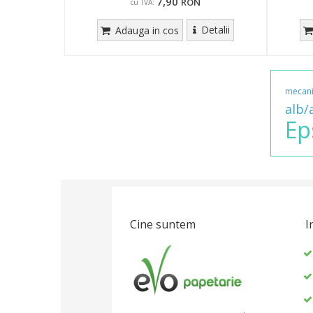
7,90
RON
cu TVA:
Detalii
Adauga in cos
mecan
alb/
Ep
Cine suntem
I