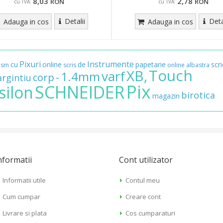
8,03
2,78
RON
RON
cu TVA:
cu TVA:
Detalii
Deta
Adauga in cos
Adauga in cos
Pixuri
Instrumente
cu
online
de
papetarie
scr
ism
scris
online
albastra
Touch
XB,
varf
1.4mm
-
corp
argintiu
Pix
SCHNEIDER
silon
birotica
magazin
nformatii
Cont utilizator
Informatii utile
Contul meu
Cum cumpar
Creare cont
Livrare si plata
Cos cumparaturi