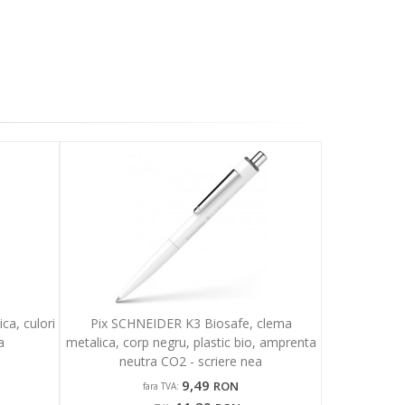
a, culori
Pix SCHNEIDER K3 Biosafe, clema
a
metalica, corp negru, plastic bio, amprenta
neutra CO2 - scriere nea
9,49
RON
fara TVA: