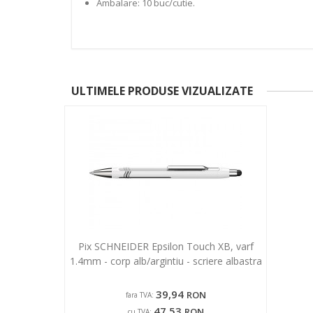
Ambalare: 10 buc/cutie.
ULTIMELE PRODUSE VIZUALIZATE
Pix SCHNEIDER Epsilon Touch XB, varf
1.4mm - corp alb/argintiu - scriere albastra
39,94
RON
fara TVA:
47,53
RON
cu TVA: