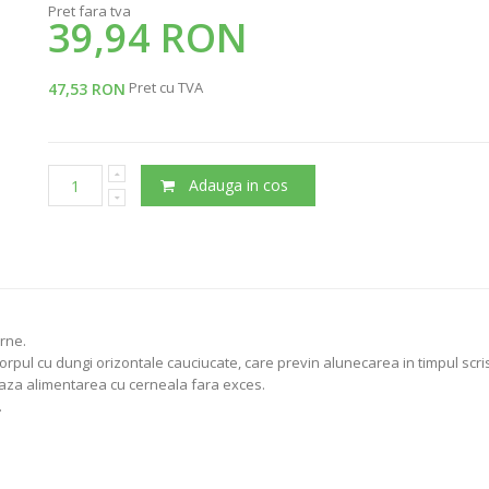
Pret fara tva
39,94 RON
Pret cu TVA
47,53 RON
Adauga in cos
rne.
 corpul cu dungi orizontale cauciucate, care previn alunecarea in timpul scris
teaza alimentarea cu cerneala fara exces.
.