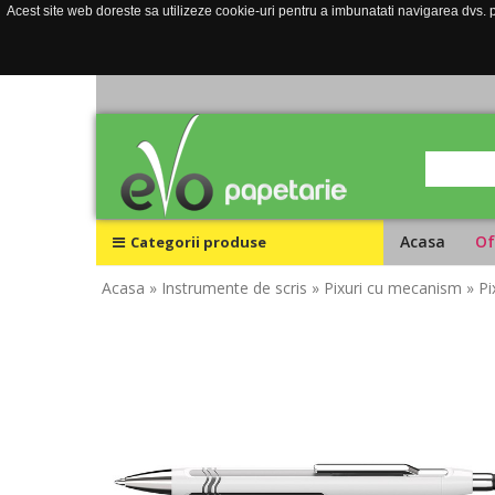
Acest site web doreste sa utilizeze cookie-uri pentru a imbunatati navigarea dvs. pe
Acasa
Of
Categorii produse
Acasa
» Instrumente de scris
» Pixuri cu mecanism
» P