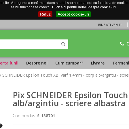
 site. Va rugam sa confirmati daca sunteti sau nu de acord cu folosirea de cookie-uri
sa nu functioneze corect.
Click aici pentru detalii despre cookie-uri.
Refuz
Accept cookie-uri
BINE ATI VENIT!
erta lunii
Despre noi
Cum cumpar?
Livrare
Termeni 
ix SCHNEIDER Epsilon Touch XB, varf 1.4mm - corp alb/argintiu - scrie
Pix SCHNEIDER Epsilon Touch 
alb/argintiu - scriere albastra
Cod produs:
S-138701