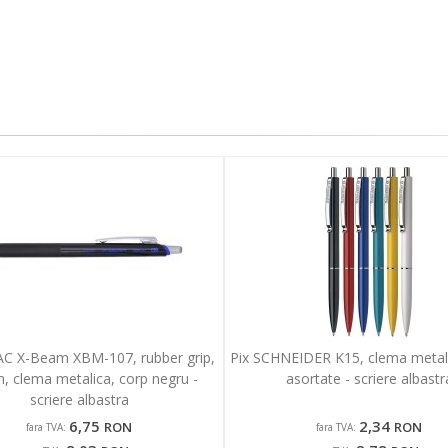
AC X-Beam XBM-107, rubber grip,
Pix SCHNEIDER K15, clema metalic
, clema metalica, corp negru -
asortate - scriere albastr
scriere albastra
6,75
2,34
RON
RON
fara TVA:
fara TVA: