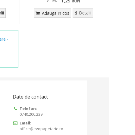
11,29
RON
cu TVA:
lii
Detalii
Adauga in cos
-
iere
Date de contact
Telefon:
0740.200.239
Email:
office@evopapetarie.ro