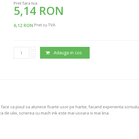
Pret fara tva
5,14 RON
Pret cu TVA
6,12 RON
Adauga in cos
face ca pixul sa alunece foarte usor pe hartie, facand experienta scrisului
 de ulei, scrierea cu mach ink este mai usoara si mai lina.