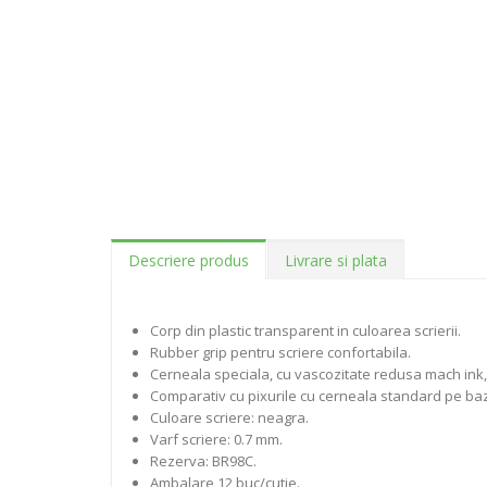
Descriere produs
Livrare si plata
Corp din plastic transparent in culoarea scrierii.
Rubber grip pentru scriere confortabila.
Cerneala speciala, cu vascozitate redusa mach ink, 
Comparativ cu pixurile cu cerneala standard pe baza
Culoare scriere: neagra.
Varf scriere: 0.7 mm.
Rezerva: BR98C.
Ambalare 12 buc/cutie.