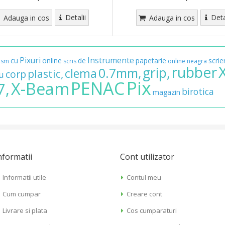
Detalii
Deta
Adauga in cos
Adauga in cos
Pixuri
Instrumente
cu
online
de
papetarie
scrie
ism
scris
online
neagra
rubber
grip,
0.7mm,
clema
plastic,
corp
u
Pix
PENAC
X-Beam
7,
birotica
magazin
nformatii
Cont utilizator
Informatii utile
Contul meu
Cum cumpar
Creare cont
Livrare si plata
Cos cumparaturi