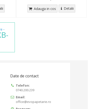
lii
Detalii
Adauga in cos
-
re
XB-
Date de contact
Telefon:
0740.200.239
Email:
office@evopapetarie.ro
Program: