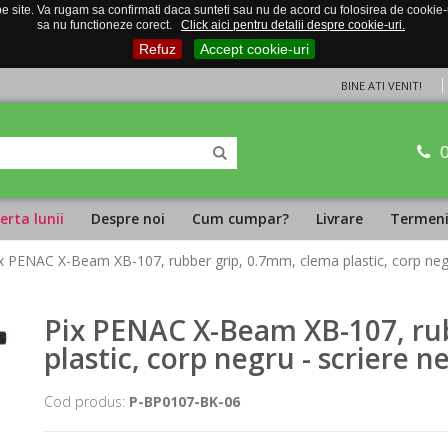
 site. Va rugam sa confirmati daca sunteti sau nu de acord cu folosirea de cookie-uri
sa nu functioneze corect.
Click aici pentru detalii despre cookie-uri.
Refuz
Accept cookie-uri
BINE ATI VENIT!
erta lunii
Despre noi
Cum cumpar?
Livrare
Termeni 
ix PENAC X-Beam XB-107, rubber grip, 0.7mm, clema plastic, corp negr
Pix PENAC X-Beam XB-107, ru
plastic, corp negru - scriere n
Cod produs:
P-BP0107-BK-06