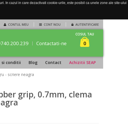
. In cazul in care dezactivati cookie-urile, este posibil ca unele zone ale site-ului
CONTUL MEU
CONT NOU
AUTENTIFICARE
COSUL TAU
0740.200.239
Contactati-ne
0
si conditii
Blog
Contact
Achizitii SEAP
u - scriere neagra
bber grip, 0.7mm, clema
eagra