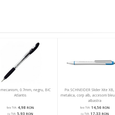
u mecanism, 0.7mm, negru, BIC
Pix SCHNEIDER Slider Xite XB,
Atlantis
metalica, corp alb, accesorii bleu 
albastra
4,98
14,56
RON
RON
fara TVA:
fara TVA:
5,93
17,33
RON
RON
cu TVA:
cu TVA: