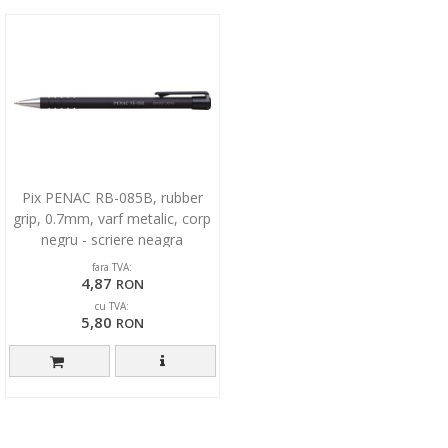
Pix PENAC RB-085B, rubber
grip, 0.7mm, varf metalic, corp
negru - scriere neagra
fara TVA:
4,87
RON
cu TVA:
5,80
RON