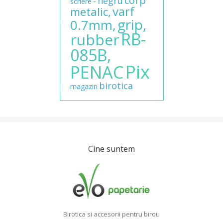
corp
negru
-
scriere
varf
metalic,
grip,
0.7mm,
RB-
rubber
085B,
Pix
PENAC
birotica
magazin
Cine suntem
Birotica si accesorii pentru birou