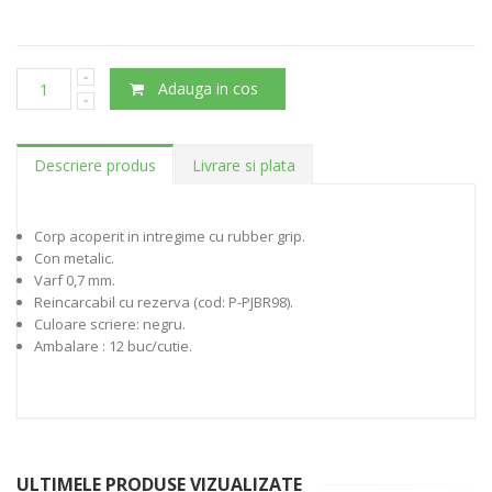
Adauga in cos
Descriere produs
Livrare si plata
Corp acoperit in intregime cu rubber grip.
Con metalic.
Varf 0,7 mm.
Reincarcabil cu rezerva (cod: P-PJBR98).
Culoare scriere: negru.
Ambalare : 12 buc/cutie.
ULTIMELE PRODUSE VIZUALIZATE