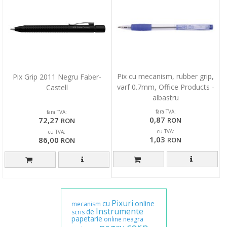
Pix cu mecanism, rubber grip,
Pix Grip 2011 Negru Faber-
varf 0.7mm, Office Products -
Castell
albastru
fara TVA:
fara TVA:
0,87
72,27
RON
RON
cu TVA:
cu TVA:
1,03
86,00
RON
RON
Pixuri
cu
online
mecanism
Instrumente
de
scris
papetarie
online
neagra