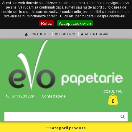
Acest site web doreste sa utilizeze cookie-uri pentru a imbunatati navigarea dvs.
pe site. Va rugam sa confirmati daca sunteti sau nu de acord cu folosirea de
cookie-uri. In cazul in care dezactivati cookie-urile, este posibil ca unele zone ale
site-ului sa nu functioneze corect.
Click aici pentru detalii despre cookie-uri.
Refuz
Accept cookie-uri
CONTUL MEU
CONT NOU
AUTENTIFICARE
COSUL TAU
0740.200.239
Contactati-ne
0
Categorii produse