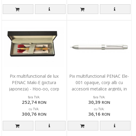
Pix multifunctional de lux
Pix multifunctional PENAC Ele-
PENAC Maki-E (pictura
001 opaque, corp alb cu
japoneza) - Hoo-oo, corp
accesorii metalice argintii, in
auriu, in cutie cadou
cutie cadou
fara TVA:
fara TVA:
252,74
30,39
RON
RON
cu TVA:
cu TVA:
300,76
36,16
RON
RON