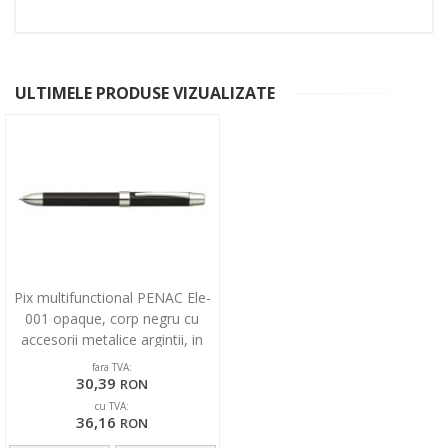
ULTIMELE PRODUSE VIZUALIZATE
Pix multifunctional PENAC Ele-
001 opaque, corp negru cu
accesorii metalice argintii, in
cutie cadou
fara TVA:
30,39
RON
cu TVA:
36,16
RON