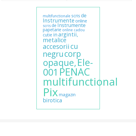
de
scris
multifunctionale
Instrumente
online
Instrumente
de
scris
papetarie
online
cadou
argintii,
in
cutie
metalice
cu
accesorii
corp
negru
Ele-
opaque,
PENAC
001
multifunctional
Pix
magazin
birotica