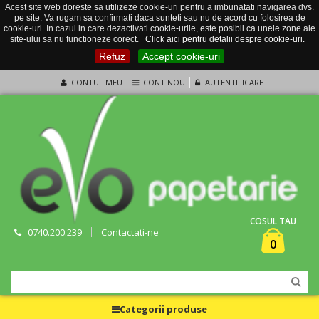
Acest site web doreste sa utilizeze cookie-uri pentru a imbunatati navigarea dvs.
pe site. Va rugam sa confirmati daca sunteti sau nu de acord cu folosirea de
cookie-uri. In cazul in care dezactivati cookie-urile, este posibil ca unele zone ale
site-ului sa nu functioneze corect.
Click aici pentru detalii despre cookie-uri.
Refuz
Accept cookie-uri
CONTUL MEU
CONT NOU
AUTENTIFICARE
COSUL TAU
0740.200.239
Contactati-ne
0
Categorii produse