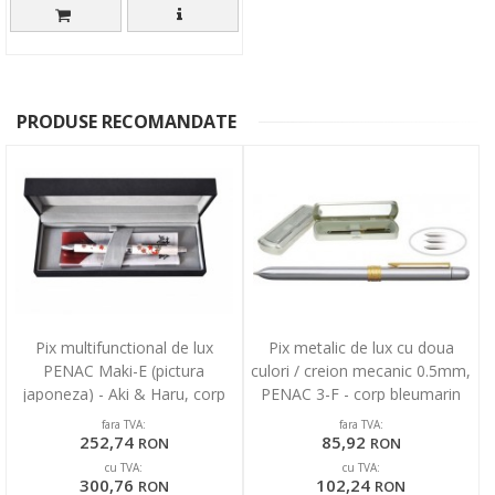
PRODUSE RECOMANDATE
Pix multifunctional de lux
Pix metalic de lux cu doua
PENAC Maki-E (pictura
culori / creion mecanic 0.5mm,
japoneza) - Aki & Haru, corp
PENAC 3-F - corp bleumarin
alb, in cutie cadou
fara TVA:
fara TVA:
252,74
85,92
RON
RON
cu TVA:
cu TVA:
300,76
102,24
RON
RON