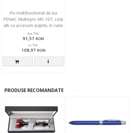
Pix multifunctional de lux
PENAC Multisync MS-107, corp
alb cu accesorii argintii, in cutie
cadou
fara TVA:
91,57
RON
cu TVA:
108,97
RON
PRODUSE RECOMANDATE