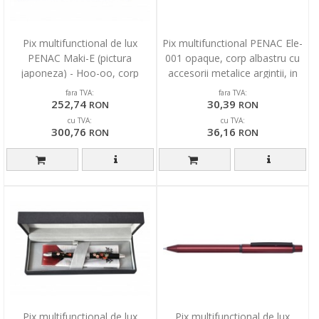
Pix multifunctional de lux
Pix multifunctional PENAC Ele-
PENAC Maki-E (pictura
001 opaque, corp albastru cu
japoneza) - Hoo-oo, corp
accesorii metalice argintii, in
negru, in cutie cadou
cutie cad
fara TVA:
fara TVA:
252,74
30,39
RON
RON
cu TVA:
cu TVA:
300,76
36,16
RON
RON
Pix multifunctional de lux
Pix multifunctional de lux