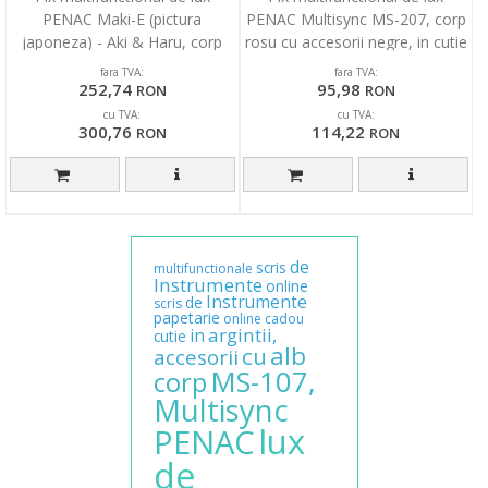
PENAC Maki-E (pictura
PENAC Multisync MS-207, corp
japoneza) - Aki & Haru, corp
rosu cu accesorii negre, in cutie
negru, in cutie cadou
cadou
fara TVA:
fara TVA:
252,74
95,98
RON
RON
cu TVA:
cu TVA:
300,76
114,22
RON
RON
de
scris
multifunctionale
Instrumente
online
Instrumente
de
scris
papetarie
online
cadou
argintii,
in
cutie
alb
cu
accesorii
MS-107,
corp
Multisync
lux
PENAC
de