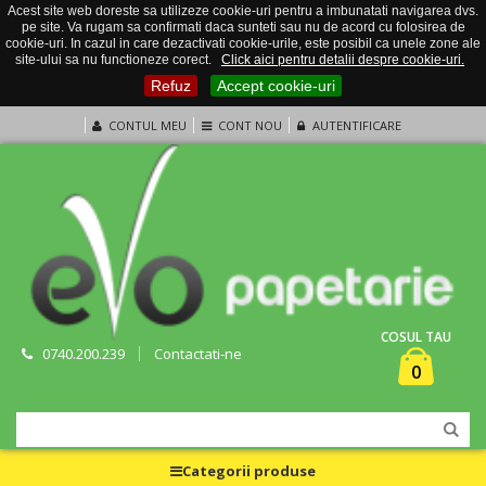
Acest site web doreste sa utilizeze cookie-uri pentru a imbunatati navigarea dvs.
pe site. Va rugam sa confirmati daca sunteti sau nu de acord cu folosirea de
cookie-uri. In cazul in care dezactivati cookie-urile, este posibil ca unele zone ale
site-ului sa nu functioneze corect.
Click aici pentru detalii despre cookie-uri.
Refuz
Accept cookie-uri
CONTUL MEU
CONT NOU
AUTENTIFICARE
COSUL TAU
0740.200.239
Contactati-ne
0
Categorii produse