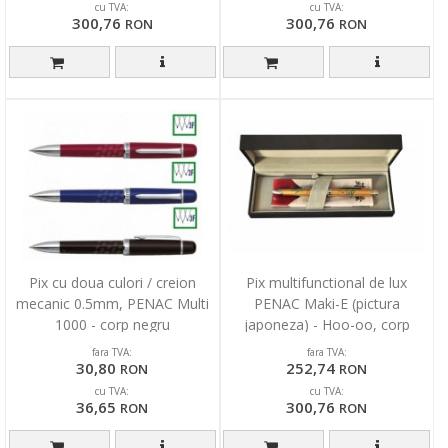
cu TVA:
cu TVA:
300,76
300,76
RON
RON
Pix cu doua culori / creion
Pix multifunctional de lux
mecanic 0.5mm, PENAC Multi
PENAC Maki-E (pictura
1000 - corp negru
japoneza) - Hoo-oo, corp
auriu, in cutie cadou
fara TVA:
fara TVA:
30,80
252,74
RON
RON
cu TVA:
cu TVA:
36,65
300,76
RON
RON