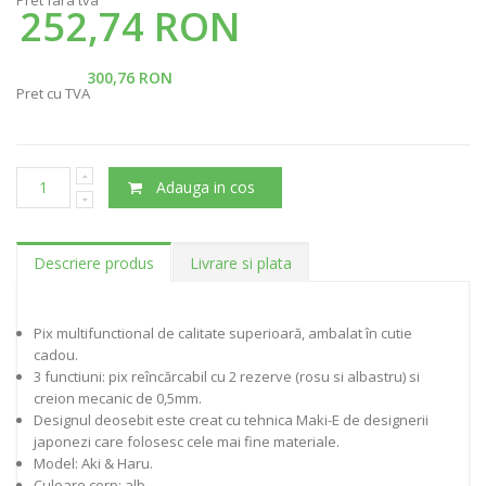
252,74 RON
300,76 RON
Pret cu TVA
Adauga in cos
Descriere produs
Livrare si plata
Pix multifunctional de calitate superioară, ambalat în cutie
cadou.
3 functiuni: pix reîncărcabil cu 2 rezerve (rosu si albastru) si
creion mecanic de 0,5mm.
Designul deosebit este creat cu tehnica Maki-E de designerii
japonezi care folosesc cele mai fine materiale.
Model: Aki & Haru.
Culoare corp: alb.