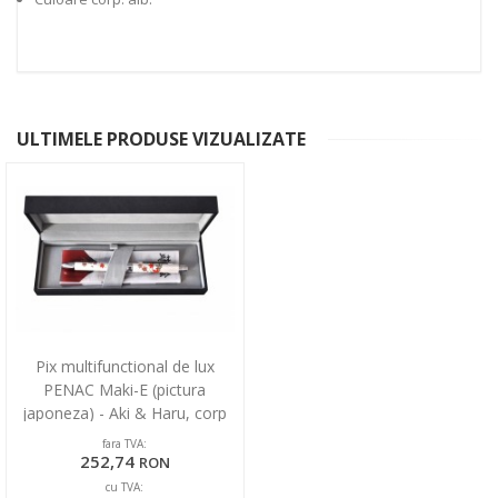
ULTIMELE PRODUSE VIZUALIZATE
Pix multifunctional de lux
PENAC Maki-E (pictura
japoneza) - Aki & Haru, corp
alb, in cutie cadou
fara TVA:
252,74
RON
cu TVA: