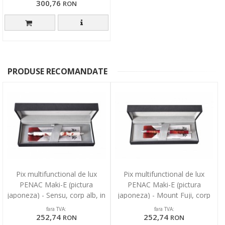
300,76
RON
PRODUSE RECOMANDATE
Pix multifunctional de lux
Pix multifunctional de lux
PENAC Maki-E (pictura
PENAC Maki-E (pictura
japoneza) - Sensu, corp alb, in
japoneza) - Mount Fuji, corp
cutie cadou
bordeaux, in cutie cad
fara TVA:
fara TVA:
252,74
252,74
RON
RON