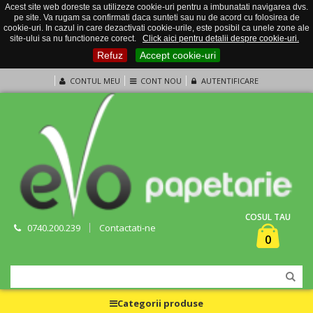
Acest site web doreste sa utilizeze cookie-uri pentru a imbunatati navigarea dvs.
pe site. Va rugam sa confirmati daca sunteti sau nu de acord cu folosirea de
cookie-uri. In cazul in care dezactivati cookie-urile, este posibil ca unele zone ale
site-ului sa nu functioneze corect.
Click aici pentru detalii despre cookie-uri.
Refuz
Accept cookie-uri
CONTUL MEU
CONT NOU
AUTENTIFICARE
COSUL TAU
0740.200.239
Contactati-ne
0
Categorii produse