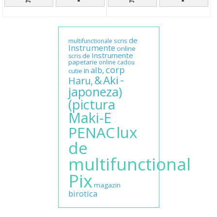
de
scris
multifunctionale
Instrumente
online
Instrumente
de
scris
papetarie
online
cadou
corp
alb,
in
cutie
-
Aki
&
Haru,
japoneza)
(pictura
Maki-E
lux
PENAC
de
multifunctional
Pix
magazin
birotica