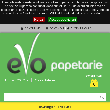
Acest site web doreste sa utilizeze cookie-uri pentru a imbunatati navigarea dvs.
pe site. Va rugam sa confirmati daca sunteti sau nu de acord cu folosirea de
cookie-uri. In cazul in care dezactivati cookie-urile, este posibil ca unele zone ale
site-ului sa nu functioneze corect.
Click aici pentru detalii despre cookie-uri.
Refuz
Accept cookie-uri
CONTUL MEU
CONT NOU
AUTENTIFICARE
COSUL TAU
0740.200.239
Contactati-ne
0
Categorii produse