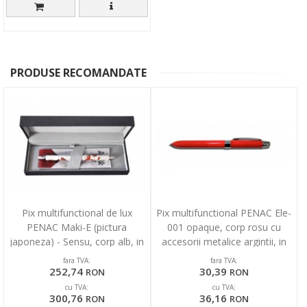
PRODUSE RECOMANDATE
Pix multifunctional de lux
Pix multifunctional PENAC Ele-
PENAC Maki-E (pictura
001 opaque, corp rosu cu
japoneza) - Sensu, corp alb, in
accesorii metalice argintii, in
cutie cadou
cutie cadou
fara TVA:
fara TVA:
252,74
30,39
RON
RON
cu TVA:
cu TVA:
300,76
36,16
RON
RON