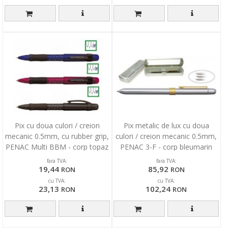
Pix cu doua culori / creion
Pix metalic de lux cu doua
mecanic 0.5mm, cu rubber grip,
culori / creion mecanic 0.5mm,
PENAC Multi BBM - corp topaz
PENAC 3-F - corp bleumarin
fara TVA:
fara TVA:
19,44
85,92
RON
RON
cu TVA:
cu TVA:
23,13
102,24
RON
RON