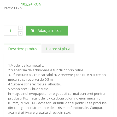
102,24 RON
Pret cu TVA
Adauga in cos
Descriere produs
Livrare si plata
1.Model de lux metalic.
2.Mecanism de schimbare a functiilor prin rotire.
3.3 functiuni: pix reincarcabil cu 2 rezerve ( cod:BR 67) si creion
mecanic cu rezerva de 0,5 mm.
4.Culoare scriere: rosu si albastru.
5.Ambalare: 12 buc / cutie.
In magazinul evopapetarie.ro gasesti cel mai bun pret pentru
produsul Pix metalic de lux cu doua culori / creion mecanic
0.5mm, PENAC 3-F - accesorii argintii, dar si pentru alte produse
din categoria Instrumente de scris multifunctionale. Cumpara
acum si ai livrare gratuita direct din stoc!