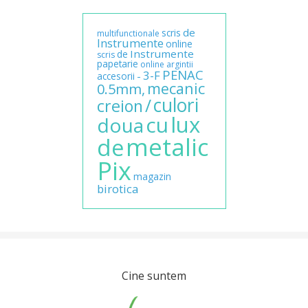
de
scris
multifunctionale
Instrumente
online
Instrumente
de
scris
papetarie
online
argintii
PENAC
3-F
-
accesorii
mecanic
0.5mm,
culori
/
creion
lux
cu
doua
metalic
de
Pix
magazin
birotica
Cine suntem