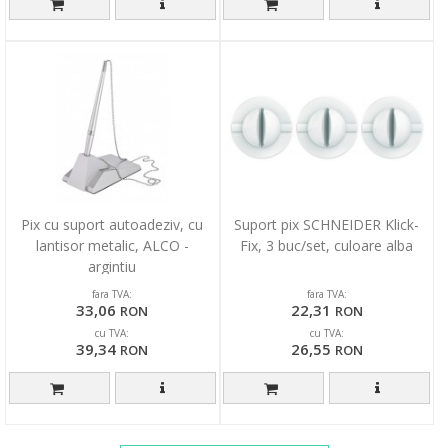
Pix cu suport autoadeziv, cu
Suport pix SCHNEIDER Klick-
lantisor metalic, ALCO -
Fix, 3 buc/set, culoare alba
argintiu
fara TVA:
fara TVA:
33,06
22,31
RON
RON
cu TVA:
cu TVA:
39,34
26,55
RON
RON