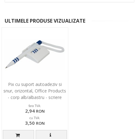
ULTIMELE PRODUSE VIZUALIZATE
Pix cu suport autoadeziv si
snur, orizontal, Office Products
- corp alb/albastru - scriere
albastra
fara TVA:
2,94
RON
cu TVA:
3,50
RON