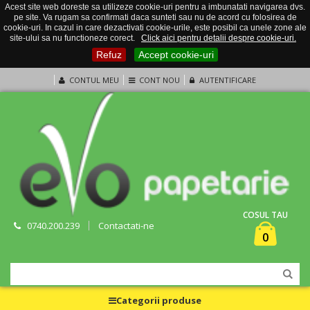
Acest site web doreste sa utilizeze cookie-uri pentru a imbunatati navigarea dvs.
pe site. Va rugam sa confirmati daca sunteti sau nu de acord cu folosirea de
cookie-uri. In cazul in care dezactivati cookie-urile, este posibil ca unele zone ale
site-ului sa nu functioneze corect.
Click aici pentru detalii despre cookie-uri.
Refuz
Accept cookie-uri
CONTUL MEU
CONT NOU
AUTENTIFICARE
COSUL TAU
0740.200.239
Contactati-ne
0
Categorii produse