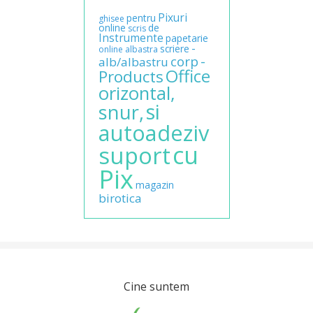
Pixuri
pentru
ghisee
online
de
scris
Instrumente
papetarie
-
scriere
online
albastra
-
corp
alb/albastru
Office
Products
orizontal,
si
snur,
autoadeziv
cu
suport
Pix
magazin
birotica
Cine suntem