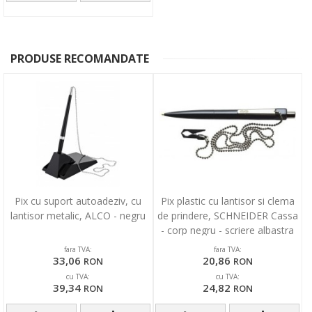
PRODUSE RECOMANDATE
Pix cu suport autoadeziv, cu
Pix plastic cu lantisor si clema
lantisor metalic, ALCO - negru
de prindere, SCHNEIDER Cassa
- corp negru - scriere albastra
fara TVA:
fara TVA:
33,06
20,86
RON
RON
cu TVA:
cu TVA:
39,34
24,82
RON
RON