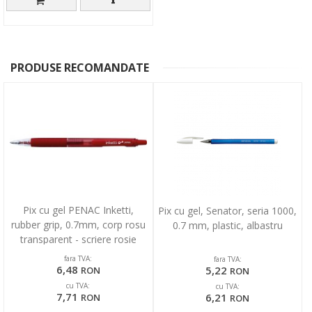
PRODUSE RECOMANDATE
Pix cu gel PENAC Inketti,
Pix cu gel, Senator, seria 1000,
rubber grip, 0.7mm, corp rosu
0.7 mm, plastic, albastru
transparent - scriere rosie
fara TVA:
fara TVA:
6,48
5,22
RON
RON
cu TVA:
cu TVA:
7,71
6,21
RON
RON