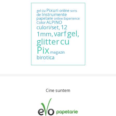
Pixuri
cu
online
gel
scris
Instrumente
de
papetarie
online
Experience
ALPINO
Color
12
culori/set,
gel,
varf
1mm,
cu
glitter
Pix
magazin
birotica
Cine suntem