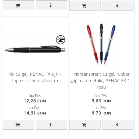
Pix cu gel, PENAC FX-9JP -
Pix transprent cu gel, rubber
topaz - scriere albastra
grip, cap metalic, PENAC FX-1 -
rosu
fara TVA:
fara TVA:
12,28
5,63
RON
RON
cu TVA:
cu TVA:
14,61
6,70
RON
RON