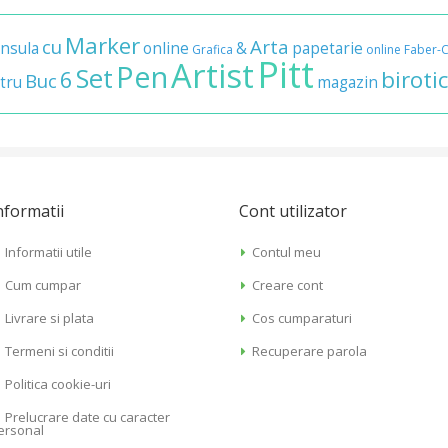
Marker
cu
Arta
nsula
online
&
papetarie
Grafica
online
Faber-C
Pitt
Artist
Pen
Set
6
biroti
Buc
tru
magazin
nformatii
Cont utilizator
Informatii utile
Contul meu
Cum cumpar
Creare cont
Livrare si plata
Cos cumparaturi
Termeni si conditii
Recuperare parola
Politica cookie-uri
Prelucrare date cu caracter
ersonal