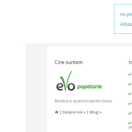
pe
Pitt
Albas
Cine suntem
I
Birotica si accesorii pentru birou
|
Despre noi »
|
Blog »
p