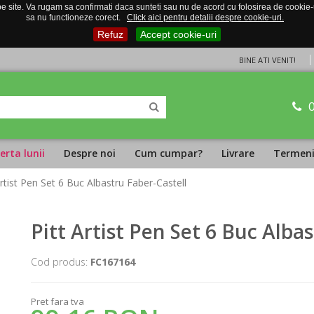
 site. Va rugam sa confirmati daca sunteti sau nu de acord cu folosirea de cookie-uri
sa nu functioneze corect.
Click aici pentru detalii despre cookie-uri.
Refuz
Accept cookie-uri
BINE ATI VENIT!
erta lunii
Despre noi
Cum cumpar?
Livrare
Termeni 
Artist Pen Set 6 Buc Albastru Faber-Castell
Pitt Artist Pen Set 6 Buc Alba
Cod produs:
FC167164
Pret fara tva