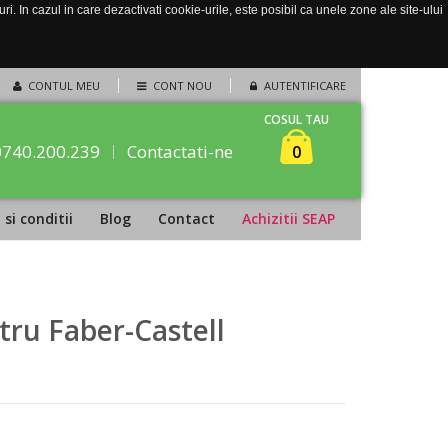
. In cazul in care dezactivati cookie-urile, este posibil ca unele zone ale site-ului
CONTUL MEU
CONT NOU
AUTENTIFICARE
COSUL TAU
0740.200.239
Contactati-ne
0
si conditii
Blog
Contact
Achizitii SEAP
stru Faber-Castell