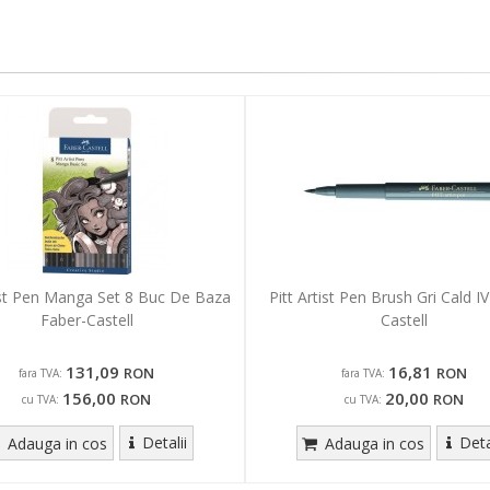
tist Pen Manga Set 8 Buc De Baza
Pitt Artist Pen Brush Gri Cald I
Faber-Castell
Castell
131,09
16,81
RON
RON
fara TVA:
fara TVA:
156,00
20,00
RON
RON
cu TVA:
cu TVA:
Detalii
Deta
Adauga in cos
Adauga in cos