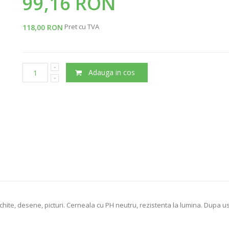
99,16 RON
Pret cu TVA
118,00 RON
Adauga in cos
hite, desene, picturi. Cerneala cu PH neutru, rezistenta la lumina. Dupa usc