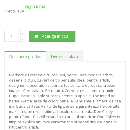
20,00 RON
Pret cu TVA
Adauga in cos
Descriere produs
Livrare si plata
Markere cu cerneala cu capilarii, pentru arta modera schite,
desene, picturi, cu varf de tip pensula. Ideal pentru artisti,
designeri, desenatori si pentru toti cei care doresc sa creeze
imagini. Cerneala cu PH neutru. Cerneala rezistenta la lumina.
Dupa uscare culorile sunt rezistente la apa si nu se intind pe
hartie. Gama larga de culori, pana la 58 nuante. Pigmenti de cea
mai buna calitate. Varful de tip pensula garanteaza flexibilitate
maxima si un nivel optim al fluxului de cerneala. Don Colley
pentru Faber-Castell In studio cu artistul american Don Colley in
timp ce explica anumite caracteristici si beneficiile creioanelor
Pitt pentru artisti.