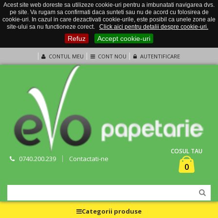
Acest site web doreste sa utilizeze cookie-uri pentru a imbunatati navigarea dvs.
pe site. Va rugam sa confirmati daca sunteti sau nu de acord cu folosirea de
cookie-uri. In cazul in care dezactivati cookie-urile, este posibil ca unele zone ale
site-ului sa nu functioneze corect.
Click aici pentru detalii despre cookie-uri.
Refuz
Accept cookie-uri
CONTUL MEU
CONT NOU
AUTENTIFICARE
COSUL TAU
0740.200.239
Contactati-ne
0
Categorii produse