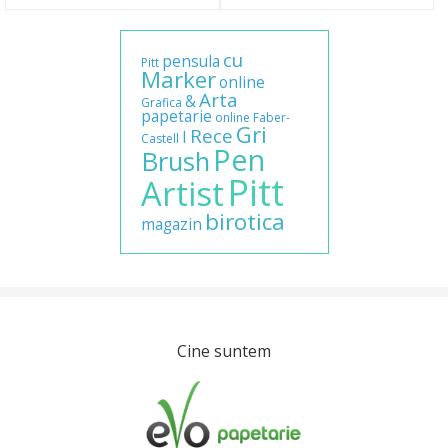
cu
pensula
Pitt
Marker
online
Arta
&
Grafica
papetarie
online
Faber-
Gri
Rece
I
Castell
Pen
Brush
Pitt
Artist
birotica
magazin
Cine suntem