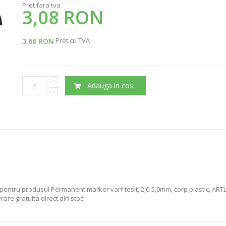
Pret fara tva
3,08 RON
Pret cu TVA
3,66 RON
Adauga in cos
pentru produsul Permanent marker varf tesit, 2,0-5,0mm, corp plastic, ARTLI
re gratuita direct din stoc!