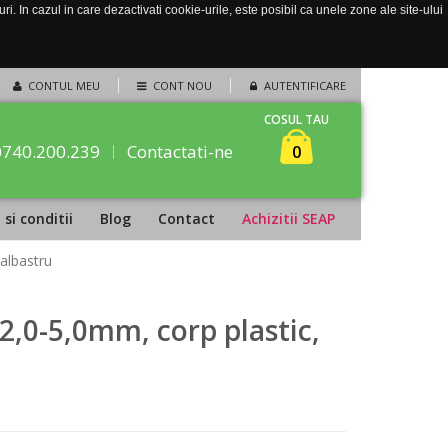
. In cazul in care dezactivati cookie-urile, este posibil ca unele zone ale site-ului
CONTUL MEU
CONT NOU
AUTENTIFICARE
COSUL TAU
0740.200.239
Contactati-ne
0
si conditii
Blog
Contact
Achizitii SEAP
albastru
2,0-5,0mm, corp plastic,