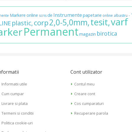
Instrumente
Markere
online
de
papetarie
-
nente
scris
online
albastru
varf
tesit,
2,0-5,0mm,
corp
plastic,
LINE
Permanent
rker
birotica
magazin
nformatii
Cont utilizator
Informatii utile
Contul meu
Cum cumpar
Creare cont
Livrare si plata
Cos cumparaturi
Termeni si conditii
Recuperare parola
Politica cookie-uri