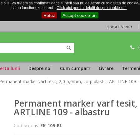
 site. Va rugam sa confirmati daca sunteti sau nu de acord cu folosirea de cookie-uri
sa nu functioneze corect.
Click aici pentru detalii despre cookie-uri.
Refuz
Accept cookie-uri
BINE ATI VENIT!
erta lunii
Despre noi
Cum cumpar?
Livrare
Termeni 
Permanent marker varf tesit, 2,0-5,0mm, corp plastic, ARTLINE 109 - 
Permanent marker varf tesit, 
ARTLINE 109 - albastru
Cod produs:
EK-109-BL