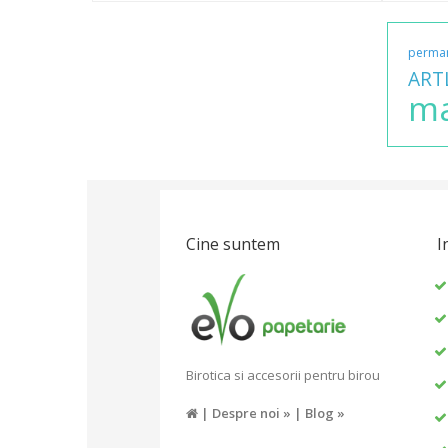
perma
ART
ma
Cine suntem
I
Birotica si accesorii pentru birou
|
Despre noi »
|
Blog »