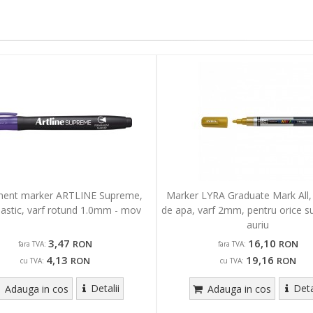
ent marker ARTLINE Supreme,
Marker LYRA Graduate Mark All,
lastic, varf rotund 1.0mm - mov
de apa, varf 2mm, pentru orice su
auriu
3,47
16,10
RON
RON
fara TVA:
fara TVA:
4,13
19,16
RON
RON
cu TVA:
cu TVA:
Detalii
Deta
Adauga in cos
Adauga in cos