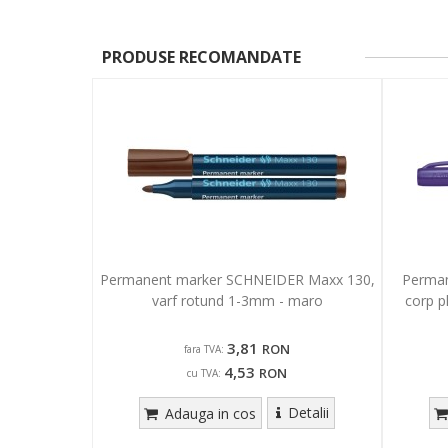
PRODUSE RECOMANDATE
Permanent marker SCHNEIDER Maxx 130,
Perman
varf rotund 1-3mm - maro
corp p
3,81
RON
fara TVA:
4,53
RON
cu TVA:
Detalii
Adauga in cos