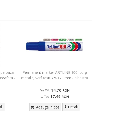
 pe baza
Permanent marker ARTLINE 100, corp
prafata -
metalic, varf tesit 7.5-12.0mm - albastru
14,70
RON
fara TVA:
17,49
RON
cu TVA:
lii
Detalii
Adauga in cos