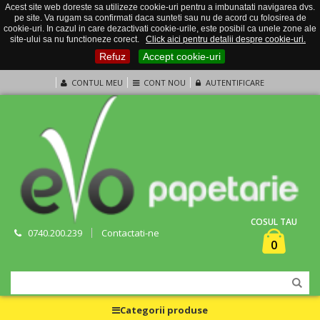
Acest site web doreste sa utilizeze cookie-uri pentru a imbunatati navigarea dvs.
pe site. Va rugam sa confirmati daca sunteti sau nu de acord cu folosirea de
cookie-uri. In cazul in care dezactivati cookie-urile, este posibil ca unele zone ale
site-ului sa nu functioneze corect.
Click aici pentru detalii despre cookie-uri.
Refuz
Accept cookie-uri
CONTUL MEU
CONT NOU
AUTENTIFICARE
COSUL TAU
0740.200.239
Contactati-ne
0
Categorii produse