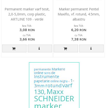
Permanent marker varf tesit,
Marker permanent Pentel
2,0-5,0mm, corp plastic,
Maxiflo, vf. rotund, 4.5mm,
ARTLINE 109 - verde
albastru
fara TVA:
fara TVA:
3,08
6,20
RON
RON
cu TVA:
cu TVA:
3,66
7,38
RON
RON
Markere
permanente
online
de
scris
Instrumente
1-
papetarie
-
online
negru
varf
rotund
3mm
Maxx
130,
SCHNEIDER
marker