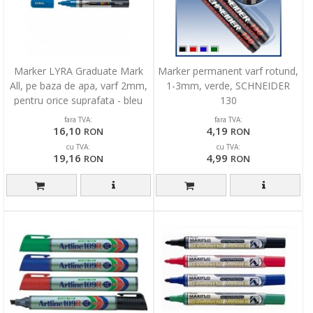
Marker LYRA Graduate Mark
Marker permanent varf rotund,
All, pe baza de apa, varf 2mm,
1-3mm, verde, SCHNEIDER
pentru orice suprafata - bleu
130
fara TVA:
fara TVA:
16,10
4,19
RON
RON
cu TVA:
cu TVA:
19,16
4,99
RON
RON