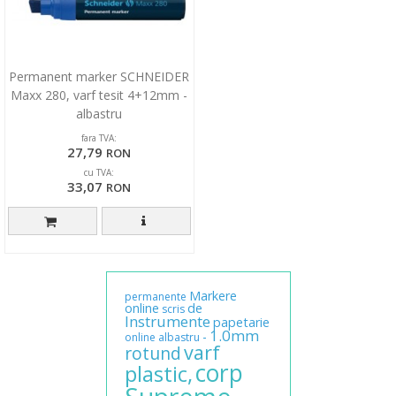
Permanent marker SCHNEIDER
Maxx 280, varf tesit 4+12mm -
albastru
fara TVA:
27,79
RON
cu TVA:
33,07
RON
Markere
permanente
online
de
scris
Instrumente
papetarie
1.0mm
-
online
albastru
varf
rotund
corp
plastic,