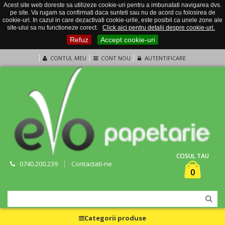
Acest site web doreste sa utilizeze cookie-uri pentru a imbunatati navigarea dvs.
pe site. Va rugam sa confirmati daca sunteti sau nu de acord cu folosirea de
cookie-uri. In cazul in care dezactivati cookie-urile, este posibil ca unele zone ale
site-ului sa nu functioneze corect.
Click aici pentru detalii despre cookie-uri.
Refuz
Accept cookie-uri
CONTUL MEU
CONT NOU
AUTENTIFICARE
COSUL TAU
0740.200.239
Contactati-ne
0
Categorii produse