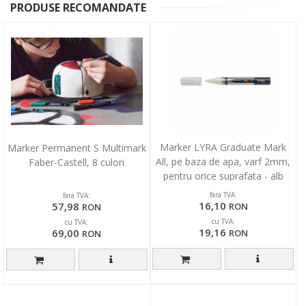
PRODUSE RECOMANDATE
Marker LYRA Graduate Mark
Marker Permanent S Multimark
All, pe baza de apa, varf 2mm,
Faber-Castell, 8 culori
pentru orice suprafata - alb
fara TVA:
fara TVA:
16,10
57,98
RON
RON
cu TVA:
cu TVA:
19,16
69,00
RON
RON