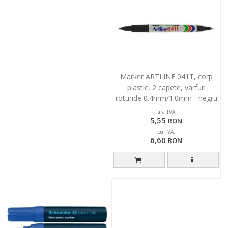
Marker ARTLINE 041T, corp
plastic, 2 capete, varfuri
rotunde 0.4mm/1.0mm - negru
fara TVA:
5,55
RON
cu TVA:
6,60
RON