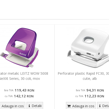
rator metalic LEITZ WOW 5008
Perforator plastic Rapid FC30, 30
NeXXt Series, 30 coli, mov
cutie, alb
119,43
94,31
RON
RON
fara TVA:
fara TVA:
142,12
112,23
RON
RON
cu TVA:
cu TVA:
Detalii
Deta
Adauga in cos
Adauga in cos