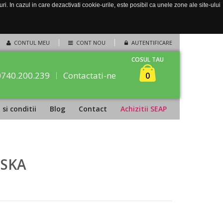
. In cazul in care dezactivati cookie-urile, este posibil ca unele zone ale site-ului
CONTUL MEU
CONT NOU
AUTENTIFICARE
COSUL TAU
0740.200.239
Contactati-ne
0
si conditii
Blog
Contact
Achizitii SEAP
OSKA