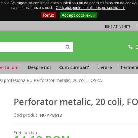
 site. Va rugam sa confirmati daca sunteti sau nu de acord cu folosirea de cookie-uri
sa nu functioneze corect.
Click aici pentru detalii despre cookie-uri.
Refuz
Accept cookie-uri
BINE ATI VENIT!
erta lunii
Despre noi
Cum cumpar?
Livrare
Termeni 
si profesionale
» Perforator metalic, 20 coli, FOSKA
Perforator metalic, 20 coli, F
Cod produs:
FK-PP8613
Pret fara tva