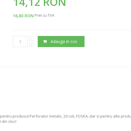
14,12 RON
Pret cu TVA
16,80 RON
Adauga in cos
pentru produsul Perforator metalic, 20 coli, FOSKA, dar si pentru alte prod
 din stoc!