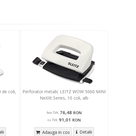
 de coli,
Perforator metalic LEITZ WOW 5060 MINI
NeXXt Series, 10 coli, alb
76,48
RON
fara TVA:
91,01
RON
cu TVA:
lii
Detalii
Adauga in cos