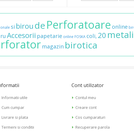
Perforatoare
de
birou
si
online
ionale
bi
metali
Accesorii
20
ru
papetarie
coli,
online
FOSKA
rforator
birotica
magazin
nformatii
Cont utilizator
Informatii utile
Contul meu
Cum cumpar
Creare cont
Livrare si plata
Cos cumparaturi
Termeni si conditii
Recuperare parola