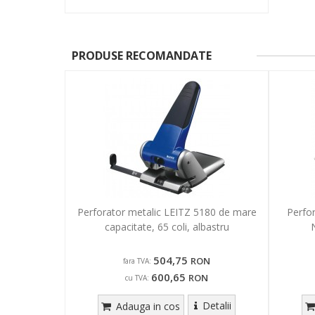
PRODUSE RECOMANDATE
Perforator metalic LEITZ 5180 de mare
Perfo
capacitate, 65 coli, albastru
504,75
RON
fara TVA:
600,65
RON
cu TVA:
Detalii
Adauga in cos