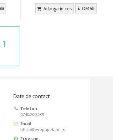
lii
Detalii
Adauga in cos
i
1
,
Date de contact
Telefon:
0740.200.239
Email:
office@evopapetarie.ro
Program: