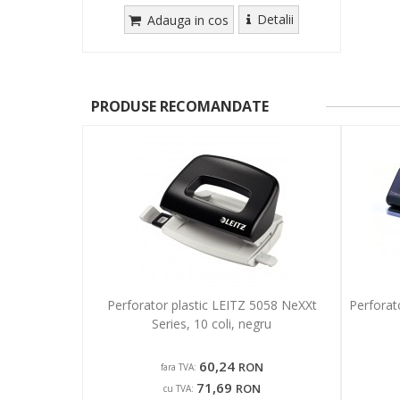
Detalii
Adauga in cos
PRODUSE RECOMANDATE
Perforator plastic LEITZ 5058 NeXXt
Perforato
Series, 10 coli, negru
60,24
RON
fara TVA:
71,69
RON
cu TVA: