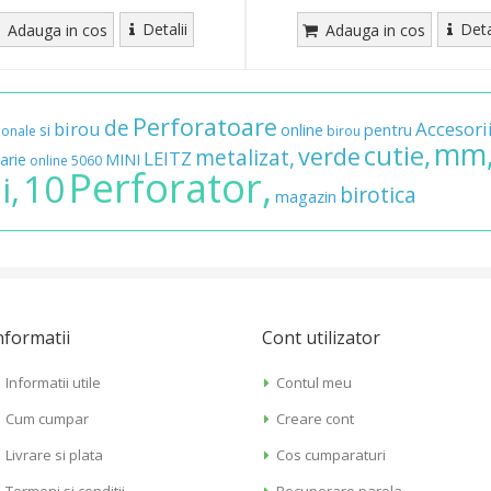
Detalii
Deta
Adauga in cos
Adauga in cos
Perforatoare
de
birou
Accesori
si
online
pentru
ionale
birou
mm
cutie,
verde
metalizat,
LEITZ
arie
MINI
online
5060
Perforator,
10
i,
birotica
magazin
nformatii
Cont utilizator
Informatii utile
Contul meu
Cum cumpar
Creare cont
Livrare si plata
Cos cumparaturi