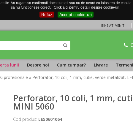
 site. Va rugam sa confirmati daca sunteti sau nu de acord cu folosirea de cookie-uri
sa nu functioneze corect.
Click aici pentru detalii despre cookie-uri.
Refuz
Accept cookie-uri
BINE ATI VENIT!
erta lunii
Despre noi
Cum cumpar?
Livrare
Termeni 
si profesionale
» Perforator, 10 coli, 1 mm, cutie, verde metalizat, L
Perforator, 10 coli, 1 mm, cut
MINI 5060
Cod produs:
LE50601064