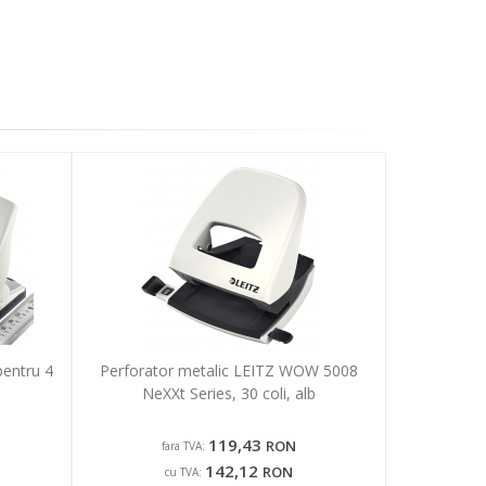
pentru 4
Perforator metalic LEITZ WOW 5008
NeXXt Series, 30 coli, alb
119,43
RON
fara TVA:
142,12
RON
cu TVA: