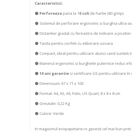
Caracteristici:
⚫
Perforeaza
pana la 1
0 coli
de hartie (80 g/mp)
⚫ Sistemul de perforare ergonomic si burghia ultra-as
⚫ Distantier gradat cu fereastra de indicare a pozitiei 
⚫ Tavita pentru confeti cu eliberare usoara
⚫ Compact, ideal pentru utilizare atunci cand sunteti i
⚫
Manerul ergonomic si burghiele puternice reduc efortu
⚫
10 ani garantie
si certificare GS pentru utilizare în
⚫ Dimensiuni: 67 x 71 x 100
⚫ Format: A4, A5, A6, Folio, US-Quart, 8 x 8 x 8 cm
⚫ Greutate: 0,22 Kg
⚫ Culore: Verde
In magazinul evopapetarie.ro gasesti cel mai bun pret p