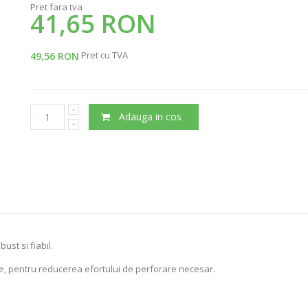
Pret fara tva
41,65 RON
Pret cu TVA
49,56 RON
Adauga in cos
ust si fiabil.
te, pentru reducerea efortului de perforare necesar.