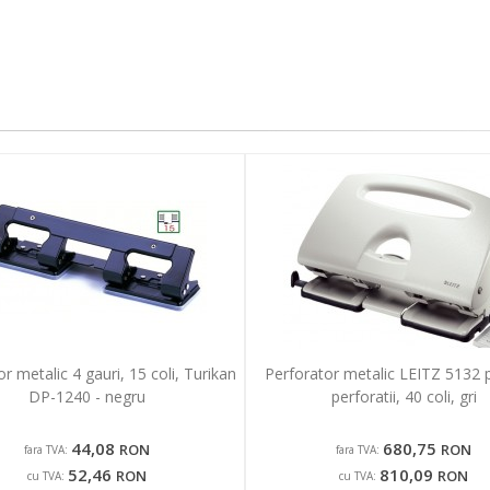
r metalic 4 gauri, 15 coli, Turikan
Perforator metalic LEITZ 5132 
DP-1240 - negru
perforatii, 40 coli, gri
44,08
680,75
RON
RON
fara TVA:
fara TVA:
52,46
810,09
RON
RON
cu TVA:
cu TVA: