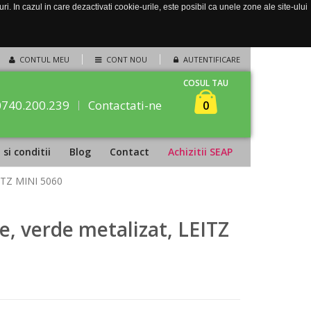
. In cazul in care dezactivati cookie-urile, este posibil ca unele zone ale site-ului
CONTUL MEU
CONT NOU
AUTENTIFICARE
COSUL TAU
0740.200.239
Contactati-ne
0
si conditii
Blog
Contact
Achizitii SEAP
EITZ MINI 5060
ie, verde metalizat, LEITZ