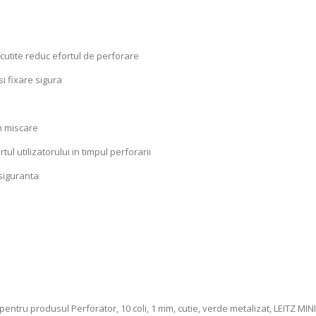
cutite reduc efortul de perforare
si fixare sigura
n miscare
l utilizatorului in timpul perforarii
 siguranta
entru produsul Perforator, 10 coli, 1 mm, cutie, verde metalizat, LEITZ MINI