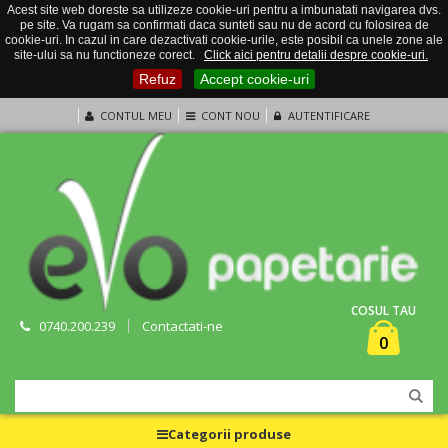
Acest site web doreste sa utilizeze cookie-uri pentru a imbunatati navigarea dvs.
pe site. Va rugam sa confirmati daca sunteti sau nu de acord cu folosirea de
cookie-uri. In cazul in care dezactivati cookie-urile, este posibil ca unele zone ale
site-ului sa nu functioneze corect.
Click aici pentru detalii despre cookie-uri.
Refuz
Accept cookie-uri
CONTUL MEU
CONT NOU
AUTENTIFICARE
COSUL TAU
0740.200.239
Contactati-ne
0
Categorii produse