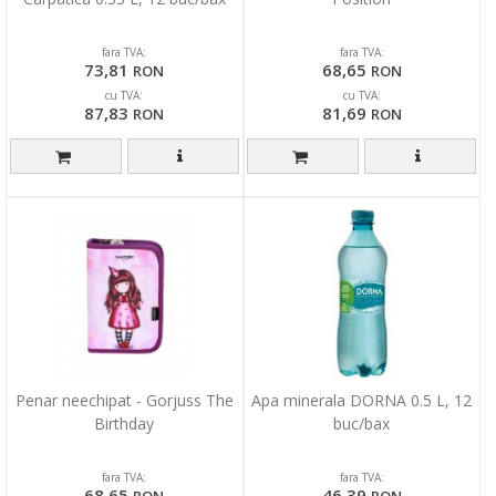
fara TVA:
fara TVA:
73,81
68,65
RON
RON
cu TVA:
cu TVA:
87,83
81,69
RON
RON
Penar neechipat - Gorjuss The
Apa minerala DORNA 0.5 L, 12
Birthday
buc/bax
fara TVA:
fara TVA:
68,65
46,39
RON
RON