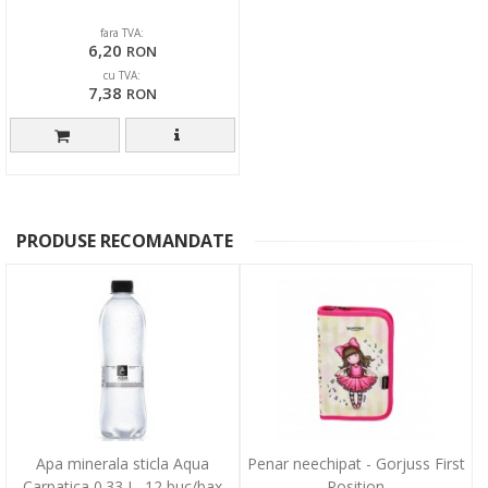
fara TVA:
6,20
RON
cu TVA:
7,38
RON
PRODUSE RECOMANDATE
Apa minerala sticla Aqua
Penar neechipat - Gorjuss First
Carpatica 0.33 L, 12 buc/bax
Position