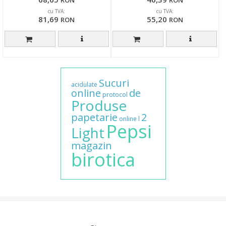
cu TVA:
cu TVA:
81,69
55,20
RON
RON
Sucuri
acidulate
online
de
protocol
Produse
papetarie
2
online
l
Pepsi
Light
magazin
birotica