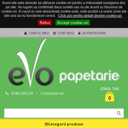
Acest site web doreste sa utilizeze cookie-uri pentru a imbunatati navigarea dvs.
pe site. Va rugam sa confirmati daca sunteti sau nu de acord cu folosirea de
cookie-uri. In cazul in care dezactivati cookie-urile, este posibil ca unele zone ale
site-ului sa nu functioneze corect.
Click aici pentru detalii despre cookie-uri.
Refuz
Accept cookie-uri
CONTUL MEU
CONT NOU
AUTENTIFICARE
COSUL TAU
0740.200.239
Contactati-ne
0
Categorii produse