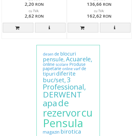
2,20
136,66
RON
RON
cu TVA:
cu TVA:
2,62
162,62
RON
RON
blocuri
de
desen
Acuarele,
pensule,
online
Produse
scolare
papetarie
de
online
varf
diferite
tipuri
3
buc/set,
Professional,
DERWENT
de
apa
cu
rezervor
Pensula
birotica
magazin