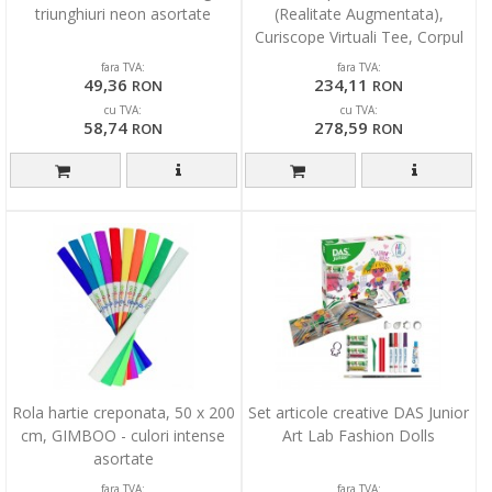
triunghiuri neon asortate
(Realitate Augmentata),
Curiscope Virtuali Tee, Corpul
uman, marimea L
fara TVA:
fara TVA:
49,36
234,11
RON
RON
cu TVA:
cu TVA:
58,74
278,59
RON
RON
Rola hartie creponata, 50 x 200
Set articole creative DAS Junior
cm, GIMBOO - culori intense
Art Lab Fashion Dolls
asortate
fara TVA:
fara TVA: