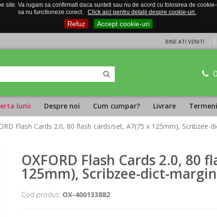
 site. Va rugam sa confirmati daca sunteti sau nu de acord cu folosirea de cookie-uri
sa nu functioneze corect.
Click aici pentru detalii despre cookie-uri.
Refuz
Accept cookie-uri
BINE ATI VENIT!
erta lunii
Despre noi
Cum cumpar?
Livrare
Termeni 
RD Flash Cards 2.0, 80 flash cards/set, A7(75 x 125mm), Scribzee-d
OXFORD Flash Cards 2.0, 80 fl
125mm), Scribzee-dict-margi
Cod produs:
OX-400133882