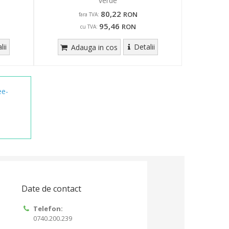
verde
80,22
RON
fara TVA:
95,46
RON
cu TVA:
lii
Detalii
Adauga in cos
ee-
Date de contact
Telefon:
0740.200.239