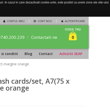
. In cazul in care dezactivati cookie-urile, este posibil ca unele zone ale site-ului
CONTUL MEU
CONT NOU
AUTENTIFICARE
COSUL TAU
0740.200.239
Contactati-ne
0
si conditii
Blog
Contact
Achizitii SEAP
ict-margine orange
ash cards/set, A7(75 x
ne orange