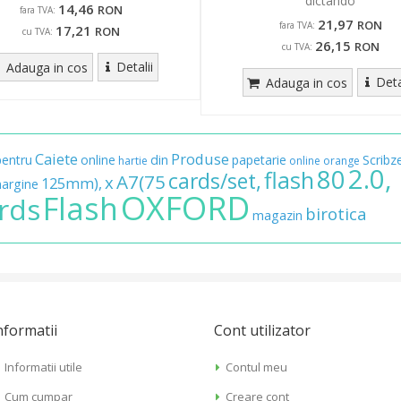
dictando
14,46
RON
fara TVA:
21,97
RON
fara TVA:
17,21
RON
cu TVA:
26,15
RON
cu TVA:
Detalii
Adauga in cos
Deta
Adauga in cos
Caiete
Produse
pentru
online
din
papetarie
Scribz
hartie
online
orange
2.0,
80
flash
cards/set,
A7(75
x
125mm),
margine
OXFORD
Flash
rds
birotica
magazin
nformatii
Cont utilizator
Informatii utile
Contul meu
Cum cumpar
Creare cont