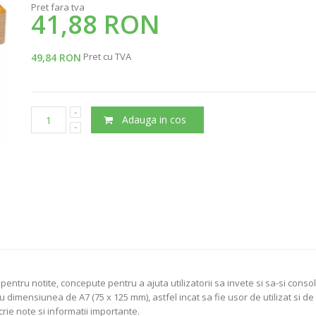
Pret fara tva
41,88 RON
Pret cu TVA
49,84 RON
Adauga in cos
tru notite, concepute pentru a ajuta utilizatorii sa invete si sa-si consoli
 dimensiunea de A7 (75 x 125 mm), astfel incat sa fie usor de utilizat si de
rie note si informatii importante.