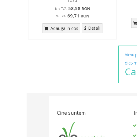
rosu
58,58
RON
fara TVA:
69,71
RON
cu TVA:
Detalii
Adauga in cos
birou
dict-
Ca
Cine suntem
I