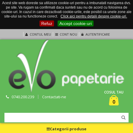
Acest site web doreste sa utilizeze cookie-uri pentru a imbunatati navigarea dvs.
pe site. Va rugam sa confirmati daca sunteti sau nu de acord cu folosirea de
cookie-uri. In cazul in care dezactivati cookie-urile, este posibil ca unele zone ale
site-ului sa nu functioneze corect.
Click aici pentru detalii despre cookie-uri.
Refuz
Accept cookie-uri
CONTUL MEU
CONT NOU
AUTENTIFICARE
COSUL TAU
0740.200.239
Contactati-ne
0
Categorii produse