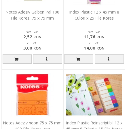
Notes Adeziv Galben Pal 100
Index Plastic 12 x 45 mm 8
File Kores, 75 x 75 mm
Culori x 25 File Kores
fara TVA:
fara TVA:
2,52
11,76
RON
RON
cu TVA:
cu TVA:
3,00
14,00
RON
RON
Notes Adeziv neon 75 x 75 mm
Index Plastic Reinscriptibil 12 x
100 File Kores, roz
45 mm 8 Culori x 15 File Kores