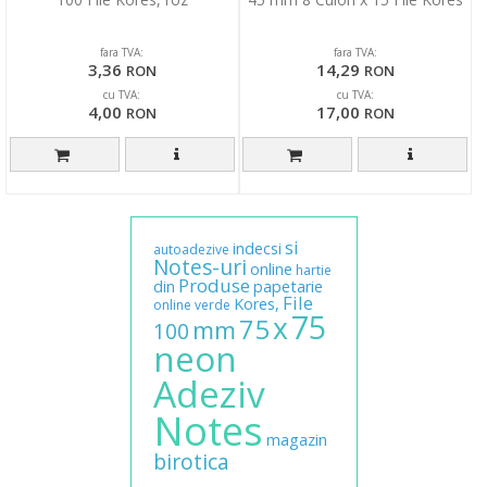
fara TVA:
fara TVA:
3,36
14,29
RON
RON
cu TVA:
cu TVA:
4,00
17,00
RON
RON
si
indecsi
autoadezive
Notes-uri
online
hartie
Produse
din
papetarie
File
Kores,
online
verde
75
x
75
mm
100
neon
Adeziv
Notes
magazin
birotica