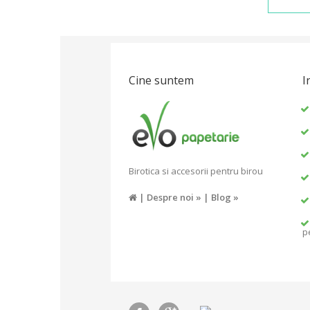
Cine suntem
I
Birotica si accesorii pentru birou
|
Despre noi »
|
Blog »
p