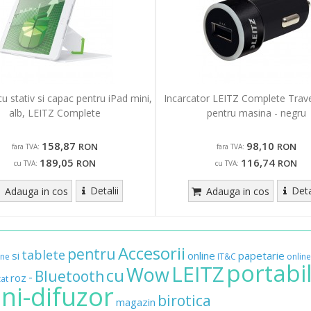
u stativ si capac pentru iPad mini,
Incarcator LEITZ Complete Trave
alb, LEITZ Complete
pentru masina - negru
158,87
98,10
RON
RON
fara TVA:
fara TVA:
189,05
116,74
RON
RON
cu TVA:
cu TVA:
Detalii
Deta
Adauga in cos
Adauga in cos
Accesorii
pentru
tablete
si
online
papetarie
ane
IT&C
online
portabi
LEITZ
Wow
cu
Bluetooth
-
roz
zat
ni-difuzor
birotica
magazin