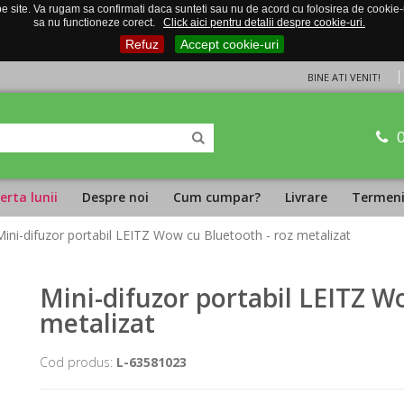
 site. Va rugam sa confirmati daca sunteti sau nu de acord cu folosirea de cookie-uri
sa nu functioneze corect.
Click aici pentru detalii despre cookie-uri.
Refuz
Accept cookie-uri
BINE ATI VENIT!
erta lunii
Despre noi
Cum cumpar?
Livrare
Termeni 
Mini-difuzor portabil LEITZ Wow cu Bluetooth - roz metalizat
Mini-difuzor portabil LEITZ W
metalizat
Cod produs:
L-63581023