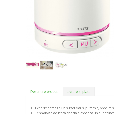
Descriere produs
Livrare si plata
Experimenteaza un sunet clar si puternic, precum si
Tehnologia acustica speciala creeaza un sunet incr