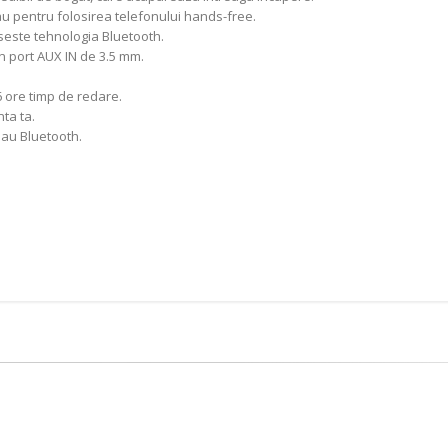
u pentru folosirea telefonului hands-free.
oseste tehnologia Bluetooth.
n port AUX IN de 3.5 mm.
6 ore timp de redare.
ta ta.
sau Bluetooth.