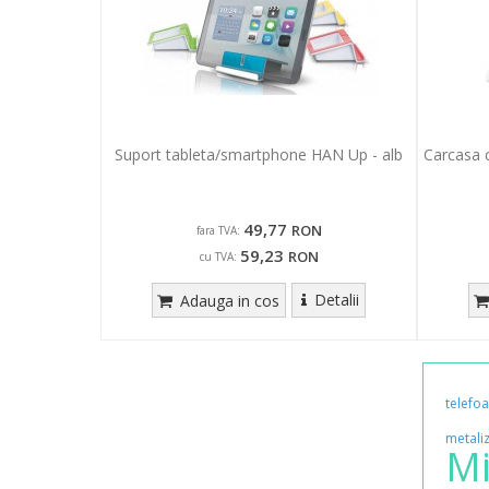
Suport tableta/smartphone HAN Up - alb
Carcasa c
49,77
RON
fara TVA:
59,23
RON
cu TVA:
Detalii
Adauga in cos
telefo
metali
Mi