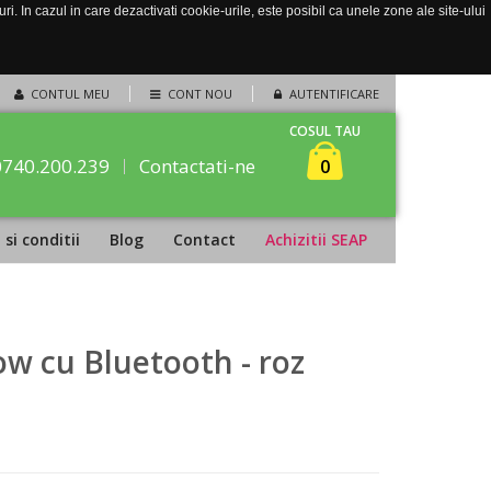
. In cazul in care dezactivati cookie-urile, este posibil ca unele zone ale site-ului
CONTUL MEU
CONT NOU
AUTENTIFICARE
COSUL TAU
0740.200.239
Contactati-ne
0
si conditii
Blog
Contact
Achizitii SEAP
ow cu Bluetooth - roz