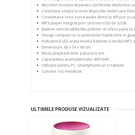
Microfon incorporat pentru conferinte telefonice sa
Conectare simpla la orice dispozitiv mobil care fol
Conecteaza orice sursa audio direct la difuzor cu u
MP3 player integrat prin card microSD de 32GB.
Baterie reincarcabila litiu polimer ce ofera pana la 
Design compact ce se potriveste foarte bine in gean
Indicatorul LED arata nivelul bateriei si modul MP3 
Dimensiuni: 60 x 54 x 60 cm.
Music playback time: pana la 6 ore.
Capacitatea acumulatorului: 400 mAh.
Utilizare pentru PC, smartphone-uri si tablete.
Culoare: roz metalizat.
ULTIMELE PRODUSE VIZUALIZATE