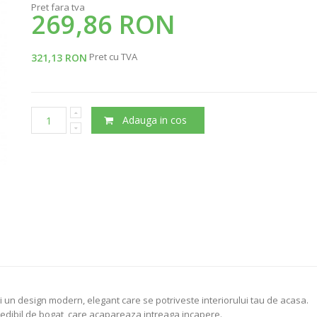
Pret fara tva
269,86 RON
Pret cu TVA
321,13 RON
Adauga in cos
 un design modern, elegant care se potriveste interiorului tau de acasa.
edibil de bogat, care acapareaza intreaga incapere.