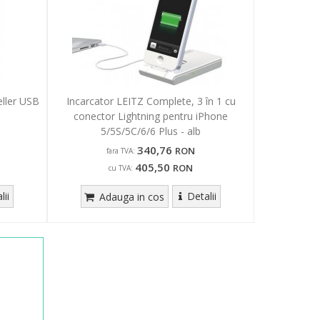
ller USB
Incarcator LEITZ Complete, 3 în 1 cu
conector Lightning pentru iPhone
5/5S/5C/6/6 Plus - alb
340,76
RON
fara TVA:
405,50
RON
cu TVA:
lii
Detalii
Adauga in cos
l