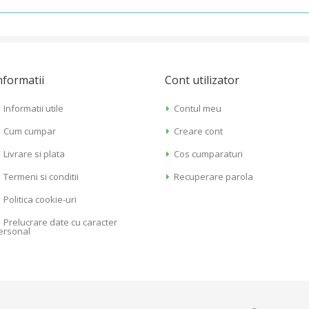
nformatii
Cont utilizator
Informatii utile
Contul meu
Cum cumpar
Creare cont
Livrare si plata
Cos cumparaturi
Termeni si conditii
Recuperare parola
Politica cookie-uri
Prelucrare date cu caracter
ersonal