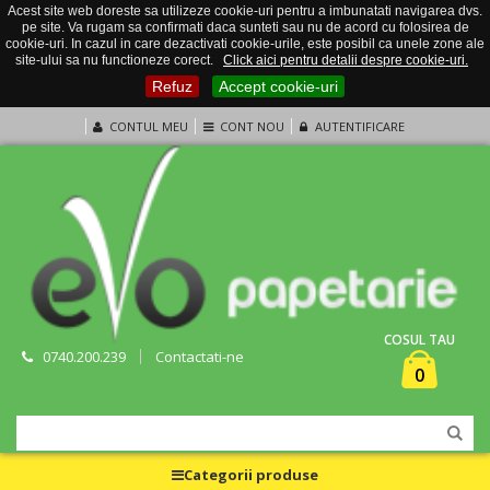
Acest site web doreste sa utilizeze cookie-uri pentru a imbunatati navigarea dvs.
pe site. Va rugam sa confirmati daca sunteti sau nu de acord cu folosirea de
cookie-uri. In cazul in care dezactivati cookie-urile, este posibil ca unele zone ale
site-ului sa nu functioneze corect.
Click aici pentru detalii despre cookie-uri.
Refuz
Accept cookie-uri
CONTUL MEU
CONT NOU
AUTENTIFICARE
COSUL TAU
0740.200.239
Contactati-ne
0
Categorii produse