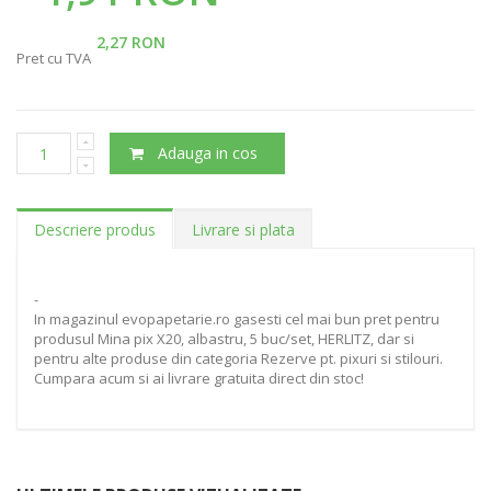
2,27 RON
Pret cu TVA
Adauga in cos
Descriere produs
Livrare si plata
-
In magazinul evopapetarie.ro gasesti cel mai bun pret pentru
produsul Mina pix X20, albastru, 5 buc/set, HERLITZ, dar si
pentru alte produse din categoria Rezerve pt. pixuri si stilouri.
Cumpara acum si ai livrare gratuita direct din stoc!