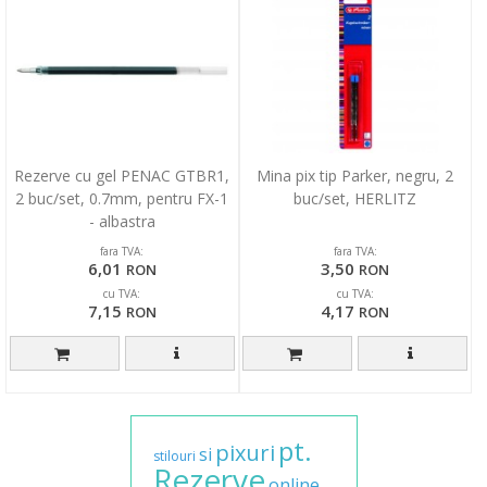
Rezerve cu gel PENAC GTBR1,
Mina pix tip Parker, negru, 2
2 buc/set, 0.7mm, pentru FX-1
buc/set, HERLITZ
- albastra
fara TVA:
fara TVA:
6,01
3,50
RON
RON
cu TVA:
cu TVA:
7,15
4,17
RON
RON
pt.
pixuri
si
stilouri
Rezerve
online