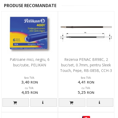
PRODUSE RECOMANDATE
Patroane mici, negru, 6
Rezerva PENAC BR98C, 2
buc/cutie, PELIKAN
buc/set, 0.7mm, pentru Sleek
Touch, Pepe, RB-085B, CCH-3
- albastra
fara TVA:
fara TVA:
3,40
4,41
RON
RON
cu TVA:
cu TVA:
4,05
5,25
RON
RON