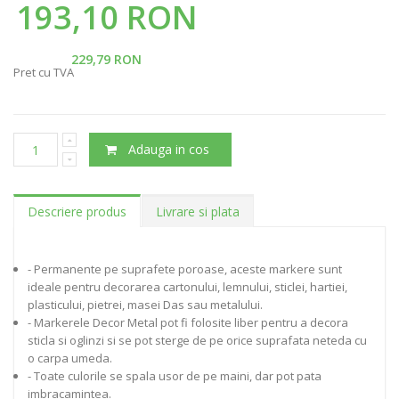
193,10 RON
229,79 RON
Pret cu TVA
Adauga in cos
Descriere produs
Livrare si plata
- Permanente pe suprafete poroase, aceste markere sunt
ideale pentru decorarea cartonului, lemnului, sticlei, hartiei,
plasticului, pietrei, masei Das sau metalului.
- Markerele Decor Metal pot fi folosite liber pentru a decora
sticla si oglinzi si se pot sterge de pe orice suprafata neteda cu
o carpa umeda.
- Toate culorile se spala usor de pe maini, dar pot pata
imbracamintea.