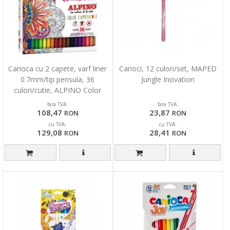
Carioca cu 2 capete, varf liner
Carioci, 12 culori/set, MAPED
0.7mm/tip pensula, 36
Jungle Inovation
culori/cutie, ALPINO Color
Experience
fara TVA:
fara TVA:
108,47
23,87
RON
RON
cu TVA:
cu TVA:
129,08
28,41
RON
RON