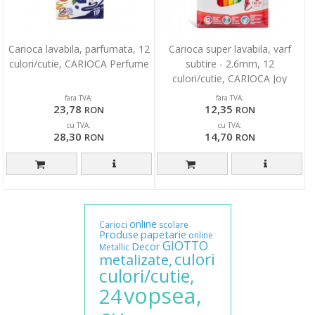
Carioca lavabila, parfumata, 12
Carioca super lavabila, varf
culori/cutie, CARIOCA Perfume
subtire - 2.6mm, 12
culori/cutie, CARIOCA Joy
fara TVA:
fara TVA:
23,78
12,35
RON
RON
cu TVA:
cu TVA:
28,30
14,70
RON
RON
online
Carioci
scolare
Produse
papetarie
online
GIOTTO
Decor
Metallic
culori
metalizate,
culori/cutie,
vopsea,
24