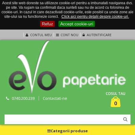
Acest site web doreste sa utilizeze cookie-uri pentru a imbunatati navigarea dvs.
pe site. Va rugam sa confirmati daca sunteti sau nu de acord cu folosirea de
cookie-uri. In cazul in care dezactivati cookie-urile, este posibil ca unele zone ale
site-ului sa nu functioneze corect.
Click aici pentru detalii despre cookie-uri.
Refuz
Accept cookie-uri
CONTUL MEU
CONT NOU
AUTENTIFICARE
COSUL TAU
0740.200.239
Contactati-ne
0
Categorii produse