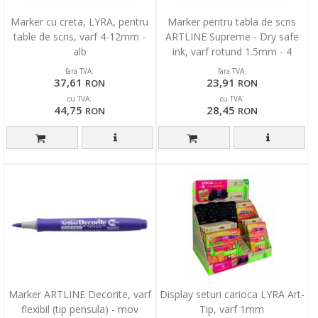
Marker cu creta, LYRA, pentru
Marker pentru tabla de scris
table de scris, varf 4-12mm -
ARTLINE Supreme - Dry safe
alb
ink, varf rotund 1.5mm - 4
culori/set
fara TVA:
fara TVA:
37,61
23,91
RON
RON
cu TVA:
cu TVA:
44,75
28,45
RON
RON
Marker ARTLINE Decorite, varf
Display seturi carioca LYRA Art-
flexibil (tip pensula) - mov
Tip, varf 1mm