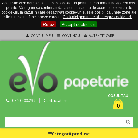
Acest site web doreste sa utilizeze cookie-uri pentru a imbunatati navigarea dvs.
pe site. Va rugam sa confirmati daca sunteti sau nu de acord cu folosirea de
cookie-uri. In cazul in care dezactivati cookie-urile, este posibil ca unele zone ale
site-ului sa nu functioneze corect.
Click aici pentru detalii despre cookie-uri.
Refuz
Accept cookie-uri
CONTUL MEU
CONT NOU
AUTENTIFICARE
COSUL TAU
0740.200.239
Contactati-ne
0
Categorii produse