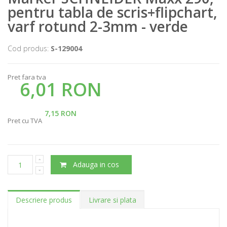
pentru tabla de scris+flipchart,
varf rotund 2-3mm - verde
Cod produs:
S-129004
Pret fara tva
6,01 RON
7,15 RON
Pret cu TVA
Adauga in cos
Descriere produs
Livrare si plata