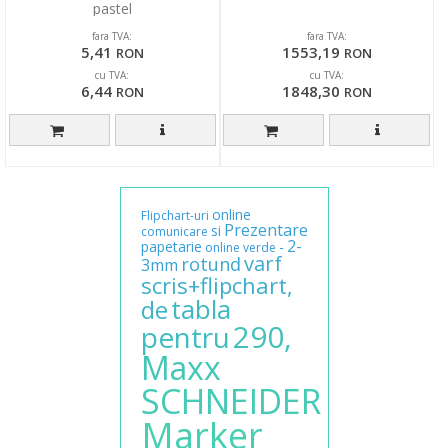
pastel
fara TVA:
fara TVA:
5,41
1553,19
RON
RON
cu TVA:
cu TVA:
6,44
1848,30
RON
RON
online
Flipchart-uri
Prezentare
si
comunicare
2-
papetarie
-
online
verde
varf
rotund
3mm
scris+flipchart,
tabla
de
290,
pentru
Maxx
SCHNEIDER
Marker