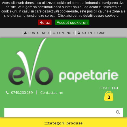
Acest site web doreste sa utilizeze cookie-uri pentru a imbunatati navigarea dvs.
pe site. Va rugam sa confirmati daca sunteti sau nu de acord cu folosirea de
cookie-uri. In cazul in care dezactivati cookie-urile, este posibil ca unele zone ale
site-ului sa nu functioneze corect.
Click aici pentru detalii despre cookie-uri.
Refuz
Accept cookie-uri
CONTUL MEU
CONT NOU
AUTENTIFICARE
COSUL TAU
0740.200.239
Contactati-ne
0
Categorii produse