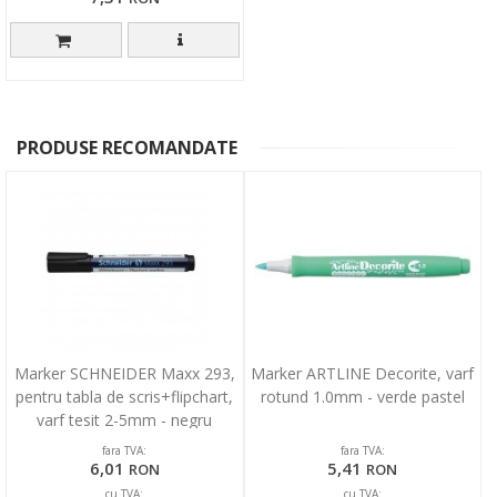
PRODUSE RECOMANDATE
Marker SCHNEIDER Maxx 293,
Marker ARTLINE Decorite, varf
pentru tabla de scris+flipchart,
rotund 1.0mm - verde pastel
varf tesit 2-5mm - negru
fara TVA:
fara TVA:
6,01
5,41
RON
RON
cu TVA:
cu TVA: