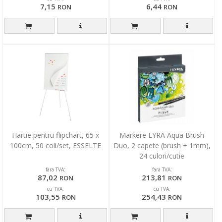
7,15
6,44
RON
RON
Hartie pentru flipchart, 65 x
Markere LYRA Aqua Brush
100cm, 50 coli/set, ESSELTE
Duo, 2 capete (brush + 1mm),
24 culori/cutie
fara TVA:
fara TVA:
87,02
213,81
RON
RON
cu TVA:
cu TVA:
103,55
254,43
RON
RON