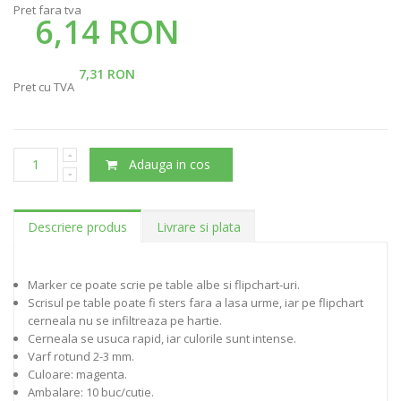
Pret fara tva
6,14 RON
7,31 RON
Pret cu TVA
Adauga in cos
Descriere produs
Livrare si plata
Marker ce poate scrie pe table albe si flipchart-uri.
Scrisul pe table poate fi sters fara a lasa urme, iar pe flipchart
cerneala nu se infiltreaza pe hartie.
Cerneala se usuca rapid, iar culorile sunt intense.
Varf rotund 2-3 mm.
Culoare: magenta.
Ambalare: 10 buc/cutie.