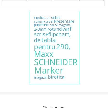
online
Flipchart-uri
Prezentare
si
comunicare
papetarie
-
online
magenta
varf
rotund
2-3mm
scris+flipchart,
tabla
de
290,
pentru
Maxx
SCHNEIDER
Marker
birotica
magazin
Cine suntem