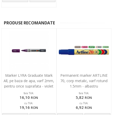
PRODUSE RECOMANDATE
Marker LYRA Graduate Mark
Permanent marker ARTLINE
All, pe baza de apa, varf 2mm,
70, corp metalic, varf rotund
pentru orice suprafata - violet
1.5mm - albastru
fara TVA:
fara TVA:
16,10
5,82
RON
RON
cu TVA:
cu TVA:
19,16
6,92
RON
RON