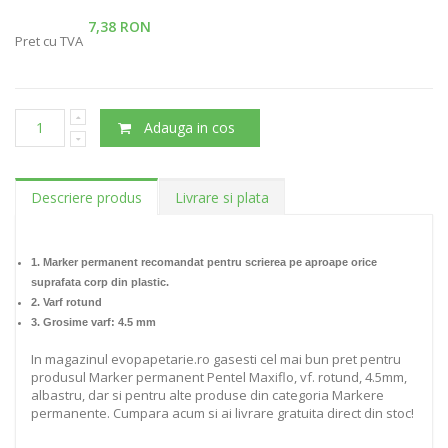
7,38 RON
Pret cu TVA
Adauga in cos
Descriere produs
Livrare si plata
1. Marker permanent recomandat pentru scrierea pe aproape orice
suprafata corp din plastic.
2. Varf rotund
3. Grosime varf: 4.5 mm
In magazinul evopapetarie.ro gasesti cel mai bun pret pentru
produsul Marker permanent Pentel Maxiflo, vf. rotund, 4.5mm,
albastru, dar si pentru alte produse din categoria Markere
permanente. Cumpara acum si ai livrare gratuita direct din stoc!