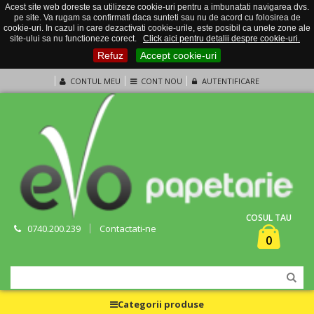
Acest site web doreste sa utilizeze cookie-uri pentru a imbunatati navigarea dvs.
pe site. Va rugam sa confirmati daca sunteti sau nu de acord cu folosirea de
cookie-uri. In cazul in care dezactivati cookie-urile, este posibil ca unele zone ale
site-ului sa nu functioneze corect.
Click aici pentru detalii despre cookie-uri.
Refuz
Accept cookie-uri
CONTUL MEU
CONT NOU
AUTENTIFICARE
COSUL TAU
0740.200.239
Contactati-ne
0
Categorii produse