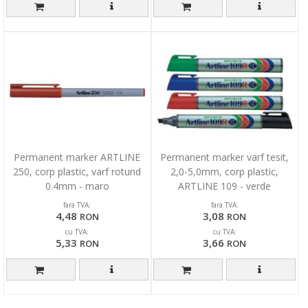
Permanent marker ARTLINE
Permanent marker varf tesit,
250, corp plastic, varf rotund
2,0-5,0mm, corp plastic,
0.4mm - maro
ARTLINE 109 - verde
fara TVA:
fara TVA:
4,48
3,08
RON
RON
cu TVA:
cu TVA:
5,33
3,66
RON
RON