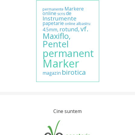
Markere
permanente
online
de
scris
Instrumente
papetarie
online
albastru
vf.
rotund,
4.5mm,
Maxiflo,
Pentel
permanent
Marker
birotica
magazin
Cine suntem