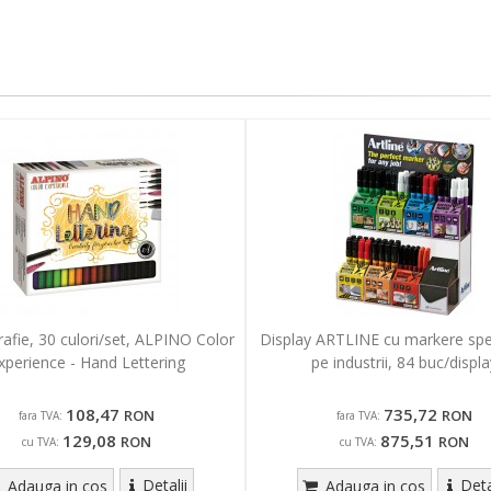
grafie, 30 culori/set, ALPINO Color
Display ARTLINE cu markere spec
xperience - Hand Lettering
pe industrii, 84 buc/displa
108,47
735,72
RON
RON
fara TVA:
fara TVA:
129,08
875,51
RON
RON
cu TVA:
cu TVA:
Detalii
Deta
Adauga in cos
Adauga in cos