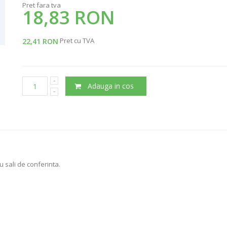
Pret fara tva
18,83 RON
Pret cu TVA
22,41 RON
Adauga in cos
u sali de conferinta.