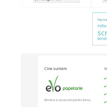
Flipcha
rotu
scr
birot
Cine suntem
I
Birotica si accesorii pentru birou