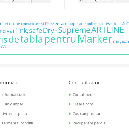
1.5
Prezentare
-
online
si
papetarie
4
rt-uri
comunicare
online
culori/set
ARTLINE
Supreme
-
Dry
safe
ink,
varf
nd
Marker
pentru
tabla
de
is
magazin
ica
nformatii
Cont utilizator
Informatii utile
Contul meu
Cum cumpar
Creare cont
Livrare si plata
Cos cumparaturi
Termeni si conditii
Recuperare parola