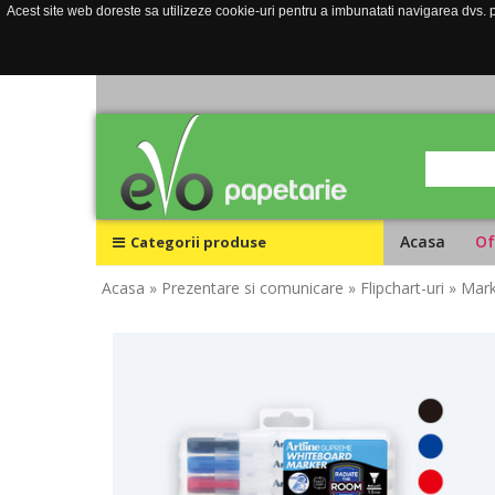
Acest site web doreste sa utilizeze cookie-uri pentru a imbunatati navigarea dvs. pe
Acasa
Of
Categorii produse
Acasa
» Prezentare si comunicare
» Flipchart-uri
» Mark