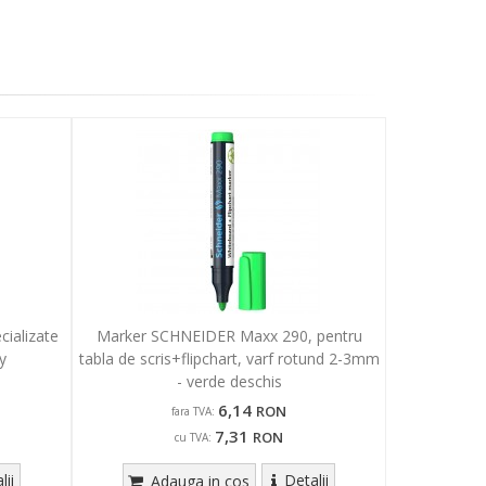
ializate
Marker SCHNEIDER Maxx 290, pentru
y
tabla de scris+flipchart, varf rotund 2-3mm
- verde deschis
6,14
RON
fara TVA:
7,31
RON
cu TVA:
lii
Detalii
Adauga in cos