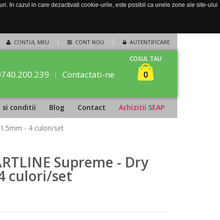
. In cazul in care dezactivati cookie-urile, este posibil ca unele zone ale site-ului
CONTUL MEU
CONT NOU
AUTENTIFICARE
COSUL TAU
0740.200.239
Contactati-ne
0
si conditii
Blog
Contact
Achizitii SEAP
1.5mm - 4 culori/set
 ARTLINE Supreme - Dry
4 culori/set