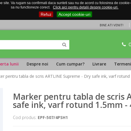
 site. Va rugam sa confirmati daca sunteti sau nu de acord cu folosirea de cookie-uri
sa nu functioneze corect.
Click aici pentru detalii despre cookie-uri.
Refuz
Accept cookie-uri
BINE ATI VENIT!
erta lunii
Despre noi
Cum cumpar?
Livrare
Termeni 
er pentru tabla de scris ARTLINE Supreme - Dry safe ink, varf rotund 
Marker pentru tabla de scris
safe ink, varf rotund 1.5mm - 
Cod produs:
EPF-507/4PSH1