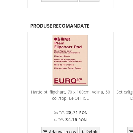
PRODUSE RECOMANDATE
Hartie pt. flipchart, 70 x 100cm, velina, 50
Set cali
coli/top, BI-OFFICE
E
28,71
RON
fara TVA:
34,16
RON
cu TVA:
Detalii
Adauga in cos