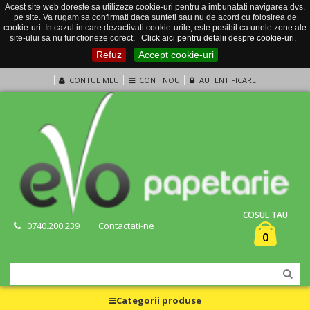
Acest site web doreste sa utilizeze cookie-uri pentru a imbunatati navigarea dvs.
pe site. Va rugam sa confirmati daca sunteti sau nu de acord cu folosirea de
cookie-uri. In cazul in care dezactivati cookie-urile, este posibil ca unele zone ale
site-ului sa nu functioneze corect.
Click aici pentru detalii despre cookie-uri.
Refuz
Accept cookie-uri
CONTUL MEU
CONT NOU
AUTENTIFICARE
COSUL TAU
0740.200.239
Contactati-ne
0
Categorii produse