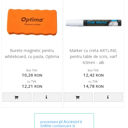
Burete magnetic pentru
Marker cu creta ARTLINE,
whiteboard, cu pasla, Optima
pentru table de scris, varf
4.0mm - alb
fara TVA:
fara TVA:
10,26
12,42
RON
RON
cu TVA:
cu TVA:
12,21
14,78
RON
RON
Accesorii
pt
prezentare
online
si
comunicare