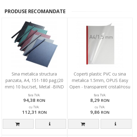
PRODUSE RECOMANDATE
Sina metalica structura
Coperti plastic PVC cu sina
panzata, A4, 151-180 pag.(20
metalica 1.5mm, OPUS Easy
mm) 10 buc/set, Metal -BIND
Open - transparent cristal/rosu
OPUS - albastru
fara TVA:
fara TVA:
94,38
8,29
RON
RON
cu TVA:
cu TVA:
112,31
9,86
RON
RON