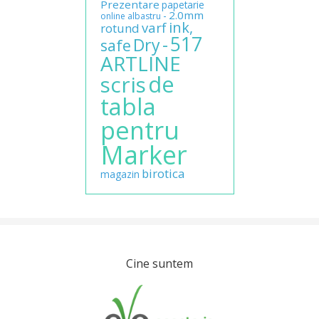
Prezentare
papetarie
2.0mm
-
online
albastru
ink,
varf
rotund
517
-
Dry
safe
ARTLINE
de
scris
tabla
pentru
Marker
birotica
magazin
Cine suntem