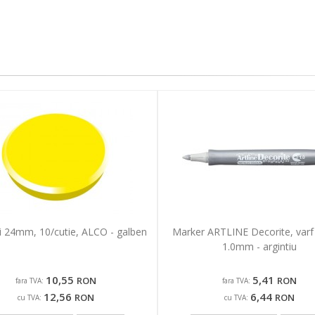
 24mm, 10/cutie, ALCO - galben
Marker ARTLINE Decorite, varf
1.0mm - argintiu
10,55
5,41
RON
RON
fara TVA:
fara TVA:
12,56
6,44
RON
RON
cu TVA:
cu TVA: