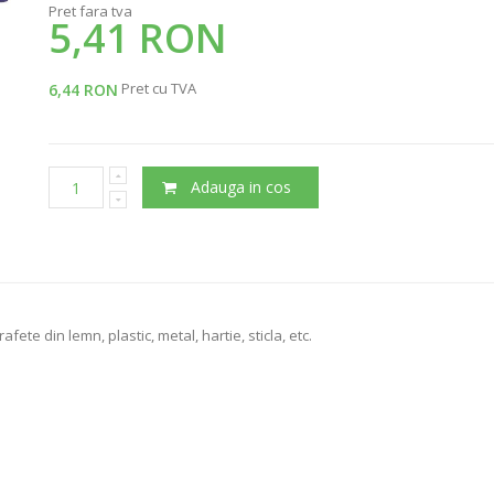
Pret fara tva
5,41 RON
Pret cu TVA
6,44 RON
Adauga in cos
ete din lemn, plastic, metal, hartie, sticla, etc.