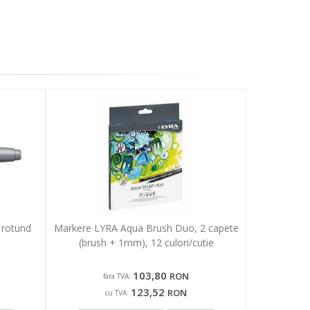
 rotund
Markere LYRA Aqua Brush Duo, 2 capete
(brush + 1mm), 12 culori/cutie
103,80
RON
fara TVA:
123,52
RON
cu TVA: