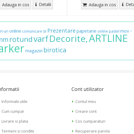
Detalii
Deta
Adauga in cos
Adauga in cos
Prezentare
-
online
si
papetarie
mov
rt-uri
comunicare
online
pastel
ARTLINE
Decorite,
varf
rotund
0mm
arker
birotica
magazin
nformatii
Cont utilizator
Informatii utile
Contul meu
Cum cumpar
Creare cont
Livrare si plata
Cos cumparaturi
Termeni si conditii
Recuperare parola