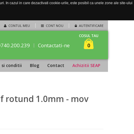
. In cazul in care dezactivati cookie-urile, este posibil ca unele zone ale site-ului
CONTUL MEU
CONT NOU
AUTENTIFICARE
COSUL TAU
0740.200.239
Contactati-ne
0
si conditii
Blog
Contact
Achizitii SEAP
rf rotund 1.0mm - mov