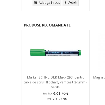
Detalii
Adauga in cos
PRODUSE RECOMANDATE
Marker SCHNEIDER Maxx 293, pentru
Magneti
tabla de scris+flipchart, varf tesit 2-5mm -
verde
6,01
RON
fara TVA:
7,15
RON
cu TVA: