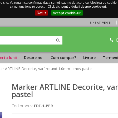
 site. Va rugam sa confirmati daca sunteti sau nu de acord cu folosirea de cookie-uri
sa nu functioneze corect.
Click aici pentru detalii despre cookie-uri.
Refuz
Accept cookie-uri
BINE ATI VENIT!
erta lunii
Despre noi
Cum cumpar?
Livrare
Termeni 
er ARTLINE Decorite, varf rotund 1.0mm - mov pastel
Marker ARTLINE Decorite, va
pastel
Cod produs:
EDF-1-PPR