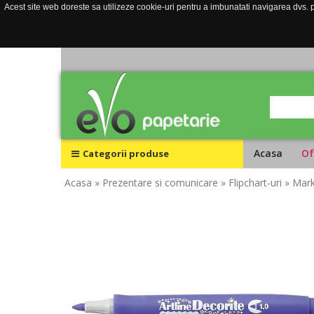
Acest site web doreste sa utilizeze cookie-uri pentru a imbunatati navigarea dvs. pe
Acasa
Of
Categorii produse
Acasa
» Prezentare si comunicare
» Flipchart-uri
» Mark