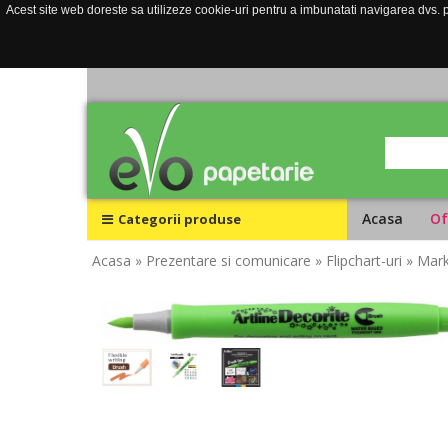
Acest site web doreste sa utilizeze cookie-uri pentru a imbunatati navigarea dvs. pe
Acasa
Of
Categorii produse
Acasa
» Prezentare si comunicare
» Flipchart-uri
» Mark