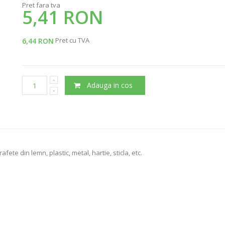
Pret fara tva
5,41 RON
Pret cu TVA
6,44 RON
Adauga in cos
ete din lemn, plastic, metal, hartie, sticla, etc.