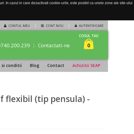
. In cazul in care dezactivati cookie-urile, este posibil ca unele zone ale site-ului
CONTUL MEU
CONT NOU
AUTENTIFICARE
COSUL TAU
0740.200.239
Contactati-ne
0
si conditii
Blog
Contact
Achizitii SEAP
flexibil (tip pensula) -