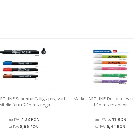
RTLINE Supreme Calligraphy, varf
Marker ARTLINE Decorite, varf
sit din fetru 2.0mm - negru
1.0mm - roz neon
7,28
5,41
RON
RON
fara TVA:
fara TVA:
8,66
6,44
RON
RON
cu TVA:
cu TVA: