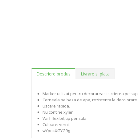
Descriere produs
Livrare si plata
Marker utilizat pentru decorarea si scrierea pe supraf
Cerneala pe baza de apa, rezistenta la decolorare.
Uscare rapida.
Nu contine xylen.
Varf flexibil, tip pensula.
Culoare: vernil.
wYpokXGYG9g