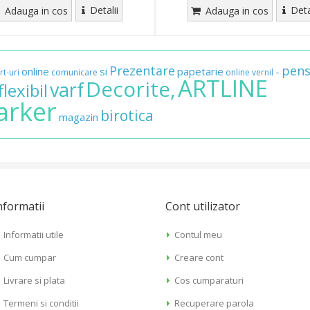
Detalii
Deta
Adauga in cos
Adauga in cos
Prezentare
pens
online
si
papetarie
-
rt-uri
comunicare
online
vernil
ARTLINE
Decorite,
varf
flexibil
arker
birotica
magazin
nformatii
Cont utilizator
Informatii utile
Contul meu
Cum cumpar
Creare cont
Livrare si plata
Cos cumparaturi
Termeni si conditii
Recuperare parola