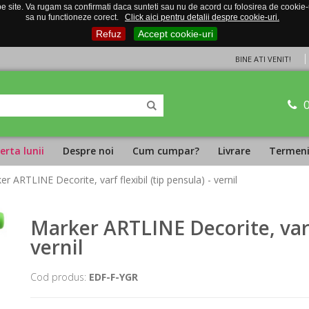
 site. Va rugam sa confirmati daca sunteti sau nu de acord cu folosirea de cookie-uri
sa nu functioneze corect.
Click aici pentru detalii despre cookie-uri.
Refuz
Accept cookie-uri
BINE ATI VENIT!
erta lunii
Despre noi
Cum cumpar?
Livrare
Termeni 
er ARTLINE Decorite, varf flexibil (tip pensula) - vernil
Marker ARTLINE Decorite, varf 
vernil
Cod produs:
EDF-F-YGR