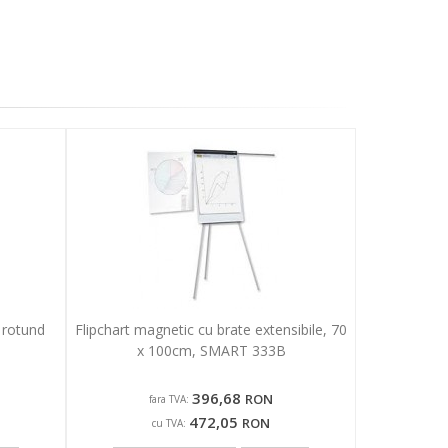
 rotund
Flipchart magnetic cu brate extensibile, 70
x 100cm, SMART 333B
396,68
RON
fara TVA:
472,05
RON
cu TVA: