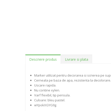
Descriere produs
Livrare si plata
Marker utilizat pentru decorarea si scrierea pe supraf
Cerneala pe baza de apa, rezistenta la decolorare.
Uscare rapida.
Nu contine xylen.
Varf flexibil, tip pensula.
Culoare: bleu pastel.
wYpokXGYG9g