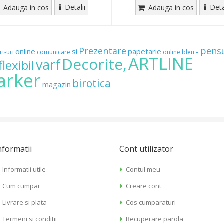
Detalii
Deta
Adauga in cos
Adauga in cos
Prezentare
pensu
online
si
papetarie
-
rt-uri
comunicare
online
bleu
ARTLINE
Decorite,
varf
flexibil
arker
birotica
magazin
nformatii
Cont utilizator
Informatii utile
Contul meu
Cum cumpar
Creare cont
Livrare si plata
Cos cumparaturi
Termeni si conditii
Recuperare parola