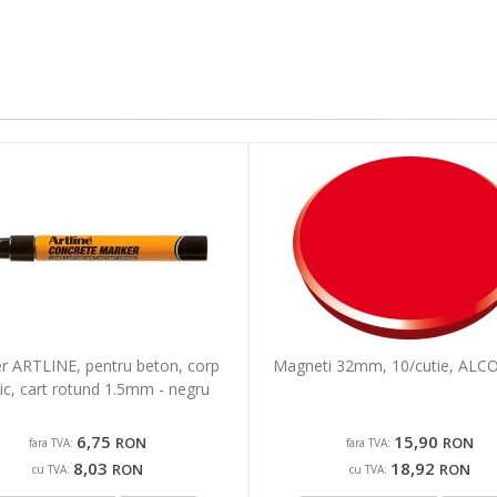
r ARTLINE, pentru beton, corp
Magneti 32mm, 10/cutie, ALCO
tic, cart rotund 1.5mm - negru
6,75
15,90
RON
RON
fara TVA:
fara TVA:
8,03
18,92
RON
RON
cu TVA:
cu TVA: