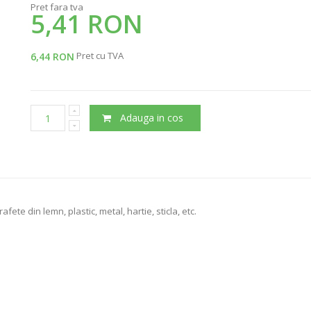
Pret fara tva
5,41 RON
Pret cu TVA
6,44 RON
Adauga in cos
ete din lemn, plastic, metal, hartie, sticla, etc.