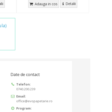
lii
Detalii
Adauga in cos
la)
Date de contact
Telefon:
0740.200.239
Email:
office@evopapetarie.ro
Program: