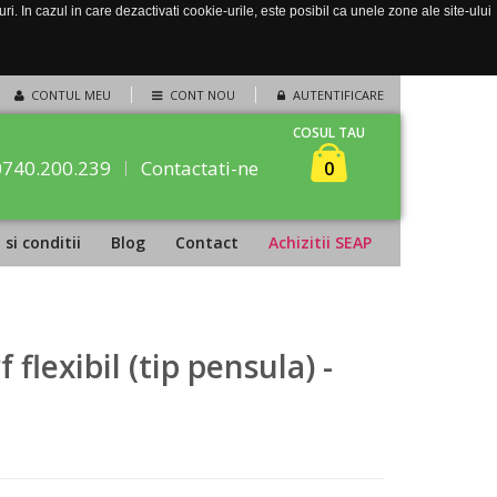
. In cazul in care dezactivati cookie-urile, este posibil ca unele zone ale site-ului
CONTUL MEU
CONT NOU
AUTENTIFICARE
COSUL TAU
0740.200.239
Contactati-ne
0
si conditii
Blog
Contact
Achizitii SEAP
flexibil (tip pensula) -