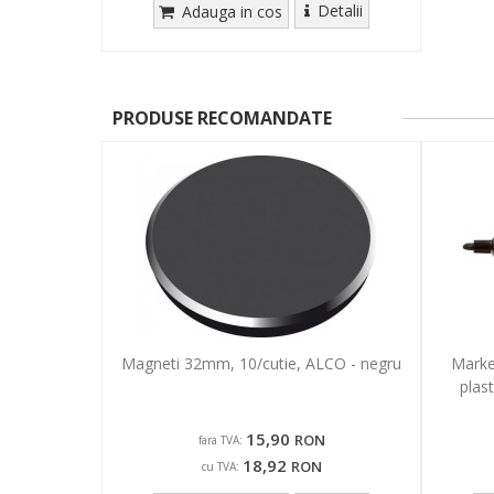
Detalii
Adauga in cos
PRODUSE RECOMANDATE
Magneti 32mm, 10/cutie, ALCO - negru
Marke
plas
15,90
RON
fara TVA:
18,92
RON
cu TVA: