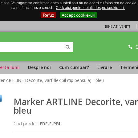
 site. Va rugam sa confirmati daca sunteti sau nu de acord cu folosirea de cookie-uri
sa nu functioneze corect.
Click aici pentru detalii despre cookie-uri.
Refuz
Accept cookie-uri
BINE ATI VENIT!
erta lunii
Despre noi
Cum cumpar?
Livrare
Termeni 
er ARTLINE Decorite, varf flexibil (tip pensula) - bleu
Marker ARTLINE Decorite, varf 
bleu
Cod produs:
EDF-F-PBL