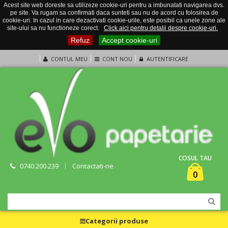
Acest site web doreste sa utilizeze cookie-uri pentru a imbunatati navigarea dvs.
pe site. Va rugam sa confirmati daca sunteti sau nu de acord cu folosirea de
cookie-uri. In cazul in care dezactivati cookie-urile, este posibil ca unele zone ale
site-ului sa nu functioneze corect.
Click aici pentru detalii despre cookie-uri.
Refuz
Accept cookie-uri
CONTUL MEU
CONT NOU
AUTENTIFICARE
COSUL TAU
0740.200.239
Contactati-ne
0
Categorii produse