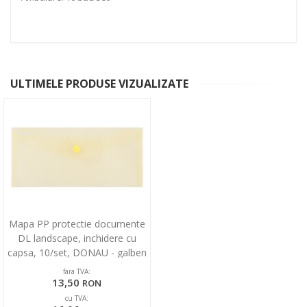
ULTIMELE PRODUSE VIZUALIZATE
Mapa PP protectie documente
DL landscape, inchidere cu
capsa, 10/set, DONAU - galben
transparent
fara TVA:
13,50
RON
cu TVA: