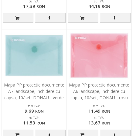
cu TVA:
cu TVA:
17,39
44,19
RON
RON
Mapa PP protectie documente
Mapa PP protectie documente
A7 landscape, inchidere cu
A6 landscape, inchidere cu
capsa, 10/set, DONAU - verde
capsa, 10/set, DONAU - rosu
transparent
transparent
fara TVA:
fara TVA:
9,69
11,49
RON
RON
cu TVA:
cu TVA:
11,53
13,67
RON
RON