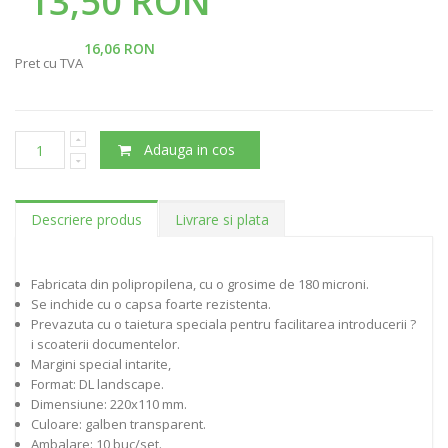
13,50 RON
16,06 RON
Pret cu TVA
Adauga in cos
Descriere produs
Livrare si plata
Fabricata din polipropilena, cu o grosime de 180 microni.
Se inchide cu o capsa foarte rezistenta.
Prevazuta cu o taietura speciala pentru facilitarea introducerii ?
i scoaterii documentelor.
Margini special intarite,
Format: DL landscape.
Dimensiune: 220x110 mm.
Culoare: galben transparent.
Ambalare: 10 buc/set.