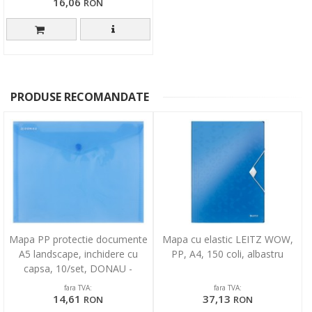
16,06
RON
PRODUSE RECOMANDATE
Mapa PP protectie documente
Mapa cu elastic LEITZ WOW,
A5 landscape, inchidere cu
PP, A4, 150 coli, albastru
capsa, 10/set, DONAU -
albastru transparent
fara TVA:
fara TVA:
14,61
37,13
RON
RON