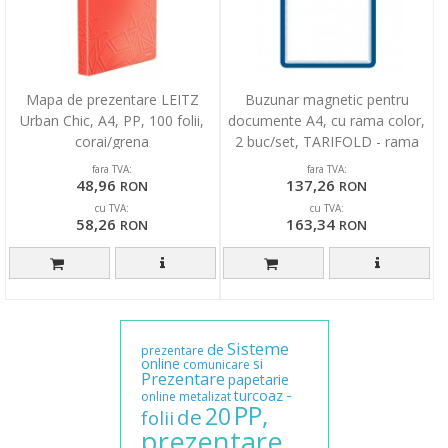
Mapa de prezentare LEITZ
Buzunar magnetic pentru
Urban Chic, A4, PP, 100 folii,
documente A4, cu rama color,
corai/grena
2 buc/set, TARIFOLD - rama
albastra
fara TVA:
fara TVA:
48,96
137,26
RON
RON
cu TVA:
cu TVA:
58,26
163,34
RON
RON
Sisteme
de
prezentare
online
si
comunicare
Prezentare
papetarie
-
turcoaz
online
metalizat
PP,
20
de
folii
prezentare,