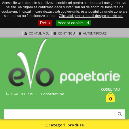
Acest site web doreste sa utilizeze cookie-uri pentru a imbunatati navigarea dvs.
pe site. Va rugam sa confirmati daca sunteti sau nu de acord cu folosirea de
cookie-uri. In cazul in care dezactivati cookie-urile, este posibil ca unele zone ale
site-ului sa nu functioneze corect.
Click aici pentru detalii despre cookie-uri.
Refuz
Accept cookie-uri
CONTUL MEU
CONT NOU
AUTENTIFICARE
COSUL TAU
0740.200.239
Contactati-ne
0
Categorii produse