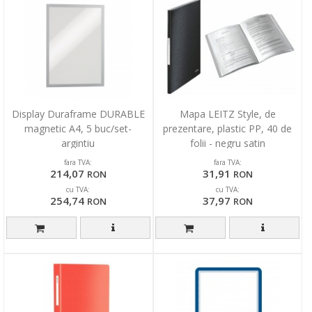
Display Duraframe DURABLE
Mapa LEITZ Style, de
magnetic A4, 5 buc/set-
prezentare, plastic PP, 40 de
argintiu
folii - negru satin
fara TVA:
fara TVA:
214,07
31,91
RON
RON
cu TVA:
cu TVA:
254,74
37,97
RON
RON