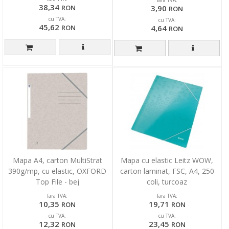
38,34
3,90
RON
RON
cu TVA:
cu TVA:
45,62
4,64
RON
RON
Mapa A4, carton MultiStrat
Mapa cu elastic Leitz WOW,
390g/mp, cu elastic, OXFORD
carton laminat, FSC, A4, 250
Top File - bej
coli, turcoaz
fara TVA:
fara TVA:
10,35
19,71
RON
RON
cu TVA:
cu TVA:
12,32
23,45
RON
RON