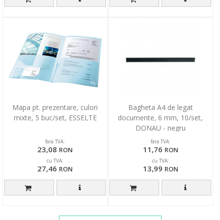
Mapa pt. prezentare, culori
Bagheta A4 de legat
mixte, 5 buc/set, ESSELTE
documente, 6 mm, 10/set,
DONAU - negru
fara TVA:
fara TVA:
23,08
11,76
RON
RON
cu TVA:
cu TVA:
27,46
13,99
RON
RON