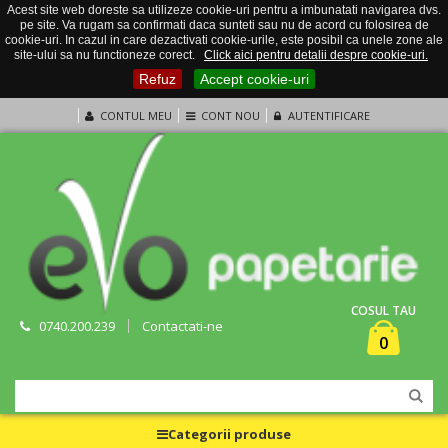
Acest site web doreste sa utilizeze cookie-uri pentru a imbunatati navigarea dvs.
pe site. Va rugam sa confirmati daca sunteti sau nu de acord cu folosirea de
cookie-uri. In cazul in care dezactivati cookie-urile, este posibil ca unele zone ale
site-ului sa nu functioneze corect.
Click aici pentru detalii despre cookie-uri.
Refuz
Accept cookie-uri
CONTUL MEU
CONT NOU
AUTENTIFICARE
COSUL TAU
0740.200.239
Contactati-ne
0
Categorii produse