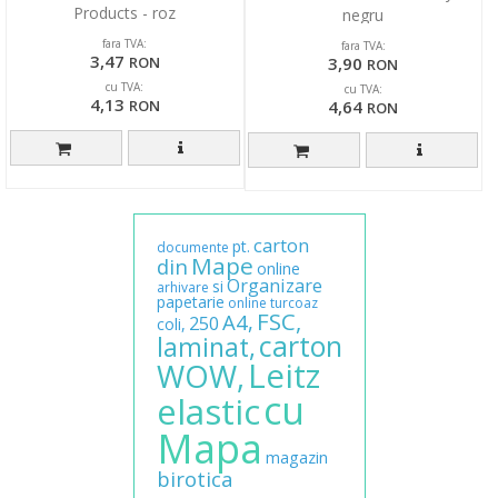
Products - roz
negru
fara TVA:
fara TVA:
3,47
3,90
RON
RON
cu TVA:
cu TVA:
4,13
4,64
RON
RON
carton
pt.
documente
Mape
din
online
Organizare
si
arhivare
papetarie
online
turcoaz
FSC,
A4,
250
coli,
carton
laminat,
Leitz
WOW,
cu
elastic
Mapa
magazin
birotica