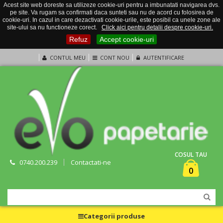
Acest site web doreste sa utilizeze cookie-uri pentru a imbunatati navigarea dvs.
pe site. Va rugam sa confirmati daca sunteti sau nu de acord cu folosirea de
cookie-uri. In cazul in care dezactivati cookie-urile, este posibil ca unele zone ale
site-ului sa nu functioneze corect.
Click aici pentru detalii despre cookie-uri.
Refuz
Accept cookie-uri
CONTUL MEU
CONT NOU
AUTENTIFICARE
COSUL TAU
0740.200.239
Contactati-ne
0
Categorii produse