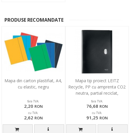
PRODUSE RECOMANDATE
Mapa din carton plastifiat, A4,
Mapa tip proiect LEITZ
cu elastic, negru
Recycle, PP cu amprenta CO2
neutra, partial reciclat,
certificare Blue Angel,
fara TVA:
fara TVA:
2,20
76,68
RON
RON
cu TVA:
cu TVA:
2,62
91,25
RON
RON