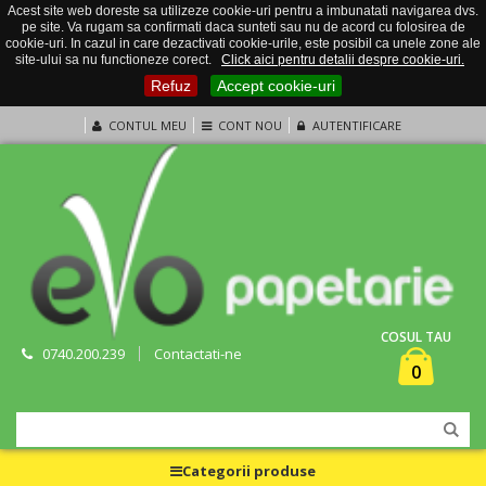
Acest site web doreste sa utilizeze cookie-uri pentru a imbunatati navigarea dvs.
pe site. Va rugam sa confirmati daca sunteti sau nu de acord cu folosirea de
cookie-uri. In cazul in care dezactivati cookie-urile, este posibil ca unele zone ale
site-ului sa nu functioneze corect.
Click aici pentru detalii despre cookie-uri.
Refuz
Accept cookie-uri
CONTUL MEU
CONT NOU
AUTENTIFICARE
COSUL TAU
0740.200.239
Contactati-ne
0
Categorii produse