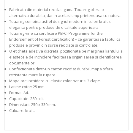
Fabricata din material reciclat, gama Touareg ofera o
alternativa durabila, dar in acelasi timp prietenoasa cu natura.
Touareg combina astfel designul modern in culori kraft si
eleganta pentru produse de o calitate superioara.
Touareg vine cu certificare PEFC (Programme for the
Endorsement of Forest Certification) – ce garanteaza faptul ca
produsele provin din surse reciclate si controlate.
O eticheta adeziva discreta, pozitionata pe marginea liantului si
elastecele de inchidere faciliteaza organizarea si identificarea
documentelor.
Confectionata dintr-un carton reciclat durabil, mapa ofera
rezistenta mare la rupere.
Mapa are inchidere cu elastic color natur si 3 clape.
Latime cotor: 25 mm.
Format: A4.
Capacitate: 280 coli.
Dimensiuni: 250 x 330 mm.
Culoare: kraft.