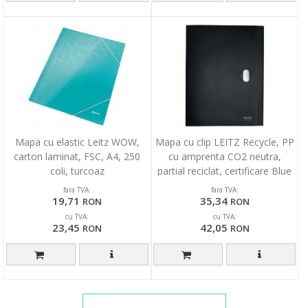
Mapa cu elastic Leitz WOW,
Mapa cu clip LEITZ Recycle, PP
carton laminat, FSC, A4, 250
cu amprenta CO2 neutra,
coli, turcoaz
partial reciclat, certificare Blue
Angel, rec
fara TVA:
fara TVA:
19,71
35,34
RON
RON
cu TVA:
cu TVA:
23,45
42,05
RON
RON