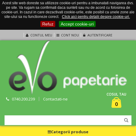
Acest site web doreste sa utilizeze cookie-uri pentru a imbunatati navigarea dvs.
pe site. Va rugam sa confirmati daca sunteti sau nu de acord cu folosirea de
cookie-uri. In cazul in care dezactivati cookie-urile, este posibil ca unele zone ale
site-ului sa nu functioneze corect.
Click aici pentru detalii despre cookie-uri.
Refuz
Accept cookie-uri
CONTUL MEU
CONT NOU
AUTENTIFICARE
COSUL TAU
0740.200.239
Contactati-ne
0
Categorii produse