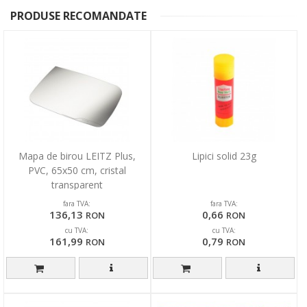
PRODUSE RECOMANDATE
Mapa de birou LEITZ Plus,
Lipici solid 23g
PVC, 65x50 cm, cristal
transparent
fara TVA:
fara TVA:
136,13
0,66
RON
RON
cu TVA:
cu TVA:
161,99
0,79
RON
RON