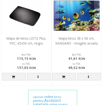
Mapa de birou LEITZ Plus,
Mapa birou 38 x 58 cm,
PVC, 65x50 cm, negru
KANGARO - imagine acvariu
fara TVA:
fara TVA:
115,15
41,61
RON
RON
cu TVA:
cu TVA:
137,03
49,52
RON
RON
online
Lipiciuri
birou
Accesorii
pentru
papetarie
online
acvariu