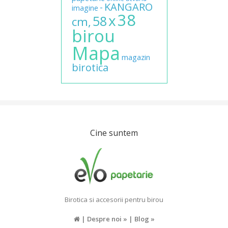
KANGARO
-
imagine
38
x
58
cm,
birou
Mapa
magazin
birotica
Cine suntem
Birotica si accesorii pentru birou
|
Despre noi »
|
Blog »