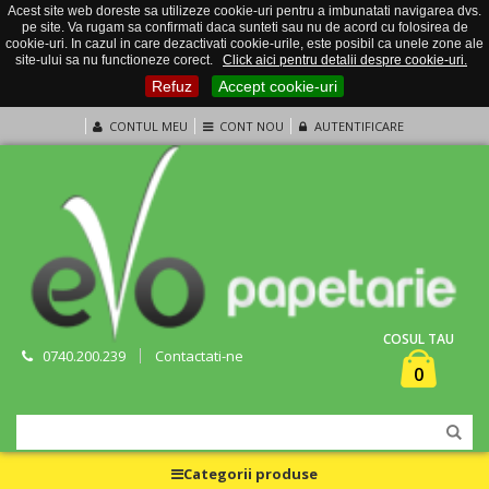
Acest site web doreste sa utilizeze cookie-uri pentru a imbunatati navigarea dvs.
pe site. Va rugam sa confirmati daca sunteti sau nu de acord cu folosirea de
cookie-uri. In cazul in care dezactivati cookie-urile, este posibil ca unele zone ale
site-ului sa nu functioneze corect.
Click aici pentru detalii despre cookie-uri.
Refuz
Accept cookie-uri
CONTUL MEU
CONT NOU
AUTENTIFICARE
COSUL TAU
0740.200.239
Contactati-ne
0
Categorii produse