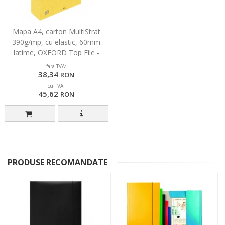
Mapa A4, carton MultiStrat
390g/mp, cu elastic, 60mm
latime, OXFORD Top File -
galben
fara TVA:
38,34
RON
cu TVA:
45,62
RON
PRODUSE RECOMANDATE