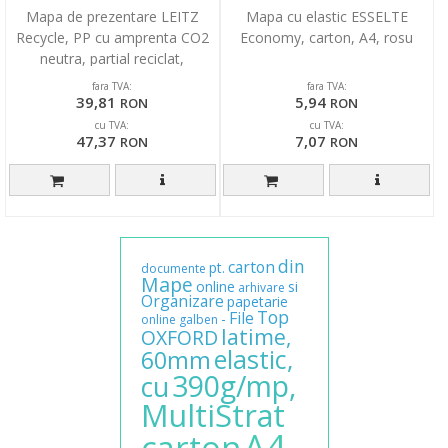
Mapa de prezentare LEITZ
Mapa cu elastic ESSELTE
Recycle, PP cu amprenta CO2
Economy, carton, A4, rosu
neutra, partial reciclat,
reciclabil, A4, 40 de
fara TVA:
fara TVA:
39,81
5,94
RON
RON
cu TVA:
cu TVA:
47,37
7,07
RON
RON
din
carton
pt.
documente
Mape
online
si
arhivare
Organizare
papetarie
Top
File
-
online
galben
latime,
OXFORD
elastic,
60mm
390g/mp,
cu
MultiStrat
A4,
carton