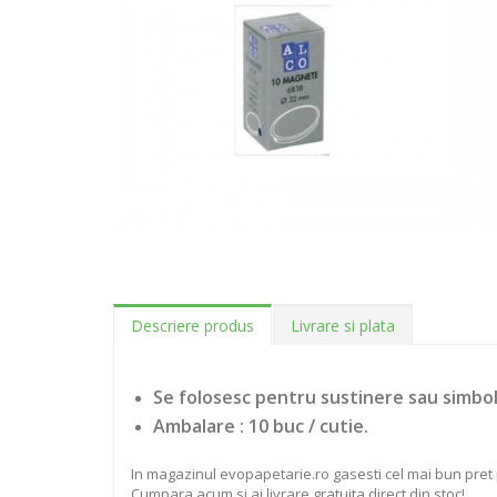
Descriere produs
Livrare si plata
Se folosesc pentru sustinere sau simbol
Ambalare : 10 buc / cutie.
In magazinul evopapetarie.ro gasesti cel mai bun pret 
Cumpara acum si ai livrare gratuita direct din stoc!