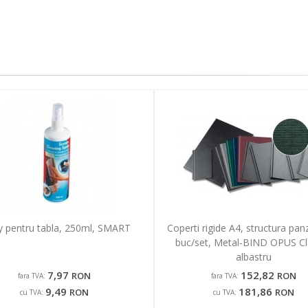
y pentru tabla, 250ml, SMART
Coperti rigide A4, structura pan
buc/set, Metal-BIND OPUS Cl
albastru
7,97
152,82
RON
RON
fara TVA:
fara TVA:
9,49
181,86
RON
RON
cu TVA:
cu TVA: