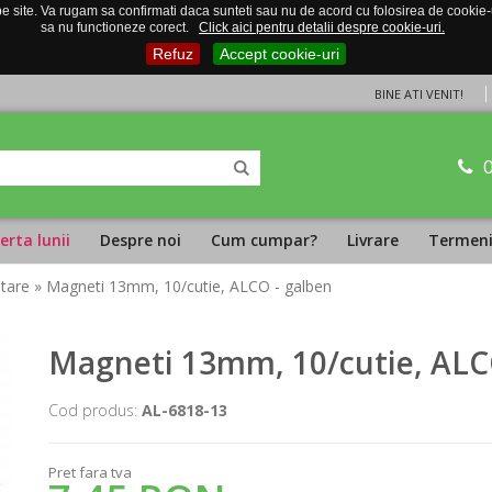
 site. Va rugam sa confirmati daca sunteti sau nu de acord cu folosirea de cookie-uri
sa nu functioneze corect.
Click aici pentru detalii despre cookie-uri.
Refuz
Accept cookie-uri
BINE ATI VENIT!
erta lunii
Despre noi
Cum cumpar?
Livrare
Termeni 
ntare
» Magneti 13mm, 10/cutie, ALCO - galben
Magneti 13mm, 10/cutie, ALC
Cod produs:
AL-6818-13
Pret fara tva