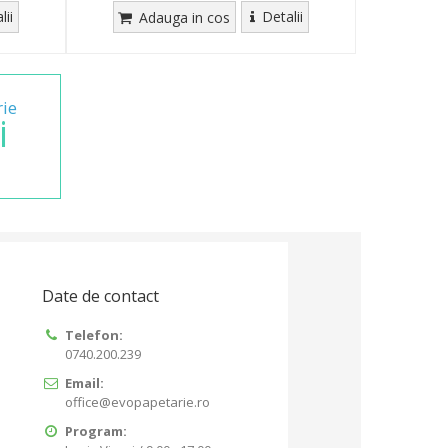
lii
Detalii
Adauga in cos
rie
i
Date de contact
Telefon:
0740.200.239
Email:
office@evopapetarie.ro
Program: