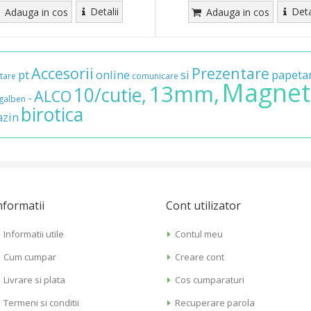
Detalii
Deta
Adauga in cos
Adauga in cos
Accesorii
Prezentare
pt
online
si
papeta
tare
comunicare
Magnet
13mm,
10/cutie,
ALCO
-
galben
birotica
zin
nformatii
Cont utilizator
Informatii utile
Contul meu
Cum cumpar
Creare cont
Livrare si plata
Cos cumparaturi
Termeni si conditii
Recuperare parola