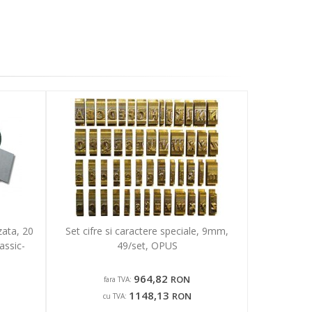
zata, 20
Set cifre si caractere speciale, 9mm,
assic-
49/set, OPUS
964,82
RON
fara TVA:
1148,13
RON
cu TVA: