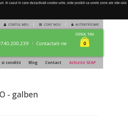
. In cazul in care dezactivati cookie-urile, este posibil ca unele zone ale site-ului
CONTUL MEU
CONT NOU
AUTENTIFICARE
COSUL TAU
0740.200.239
Contactati-ne
0
si conditii
Blog
Contact
Achizitii SEAP
O - galben