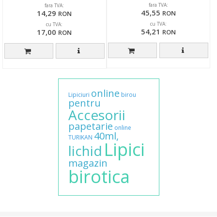
fara TVA:
fara TVA:
45,55
14,29
RON
RON
cu TVA:
cu TVA:
54,21
17,00
RON
RON
online
Lipiciuri
birou
pentru
Accesorii
papetarie
online
40ml,
TURIKAN
Lipici
lichid
magazin
birotica