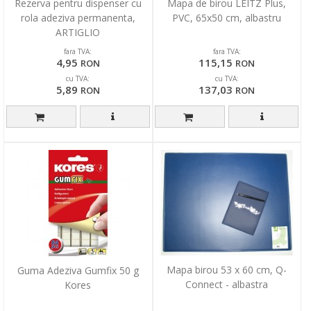
Rezerva pentru dispenser cu
Mapa de birou LEITZ Plus,
rola adeziva permanenta,
PVC, 65x50 cm, albastru
ARTIGLIO
fara TVA:
fara TVA:
4,95
115,15
RON
RON
cu TVA:
cu TVA:
5,89
137,03
RON
RON
Mapa birou 53 x 60 cm, Q-
Guma Adeziva Gumfix 50 g
Connect - albastra
Kores