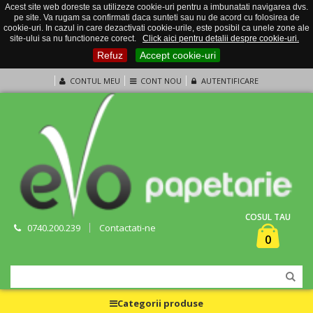
Acest site web doreste sa utilizeze cookie-uri pentru a imbunatati navigarea dvs.
pe site. Va rugam sa confirmati daca sunteti sau nu de acord cu folosirea de
cookie-uri. In cazul in care dezactivati cookie-urile, este posibil ca unele zone ale
site-ului sa nu functioneze corect.
Click aici pentru detalii despre cookie-uri.
Refuz
Accept cookie-uri
CONTUL MEU
CONT NOU
AUTENTIFICARE
COSUL TAU
0740.200.239
Contactati-ne
0
Categorii produse