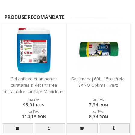
PRODUSE RECOMANDATE
Gel antibacterian pentru
Saci menaj 60L, 15buc/rola,
curatarea si detartrarea
SANO Optima - verzi
instalatiilor sanitare Mediclean
MC320, 5L
fara TVA:
fara TVA:
95,91
7,34
RON
RON
cu TVA:
cu TVA:
114,13
8,74
RON
RON