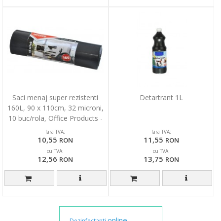
Saci menaj super rezistenti
Detartrant 1L
160L, 90 x 110cm, 32 microni,
10 buc/rola, Office Products -
negri
fara TVA:
fara TVA:
10,55
11,55
RON
RON
cu TVA:
cu TVA:
12,56
13,75
RON
RON
online
Dezinfectanti