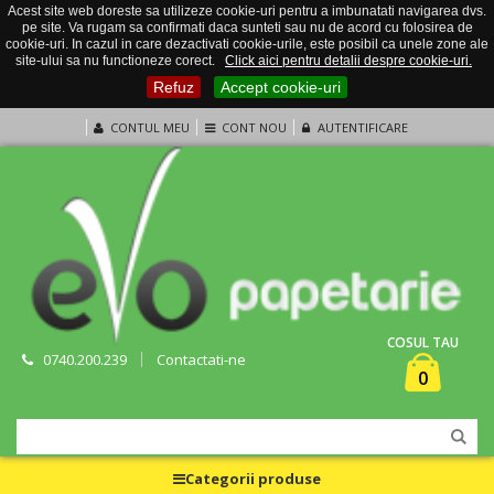
Acest site web doreste sa utilizeze cookie-uri pentru a imbunatati navigarea dvs.
pe site. Va rugam sa confirmati daca sunteti sau nu de acord cu folosirea de
cookie-uri. In cazul in care dezactivati cookie-urile, este posibil ca unele zone ale
site-ului sa nu functioneze corect.
Click aici pentru detalii despre cookie-uri.
Refuz
Accept cookie-uri
CONTUL MEU
CONT NOU
AUTENTIFICARE
COSUL TAU
0740.200.239
Contactati-ne
0
Categorii produse