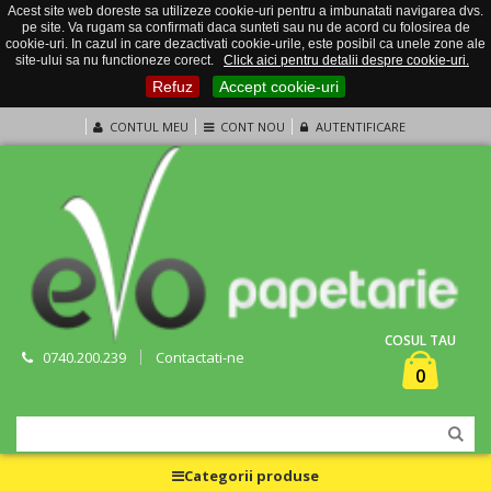
Acest site web doreste sa utilizeze cookie-uri pentru a imbunatati navigarea dvs.
pe site. Va rugam sa confirmati daca sunteti sau nu de acord cu folosirea de
cookie-uri. In cazul in care dezactivati cookie-urile, este posibil ca unele zone ale
site-ului sa nu functioneze corect.
Click aici pentru detalii despre cookie-uri.
Refuz
Accept cookie-uri
CONTUL MEU
CONT NOU
AUTENTIFICARE
COSUL TAU
0740.200.239
Contactati-ne
0
Categorii produse