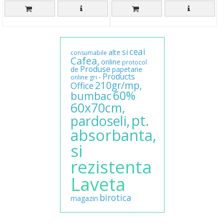
ceai
si
alte
consumabile
Cafea,
online
protocol
Produse
de
papetarie
Products
-
online
gri
210gr/mp,
Office
60%
bumbac
60x70cm,
pt.
pardoseli,
absorbanta,
si
rezistenta
Laveta
birotica
magazin