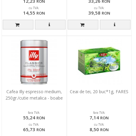
12,23
33,26
RON
RON
cu TVA:
cu TVA:
14,55
39,58
RON
RON
Cafea Illy espresso medium,
Ceai de tei, 20 buc*1g, FARES
250gr./cutie metalica - boabe
fara TVA:
fara TVA:
55,24
7,14
RON
RON
cu TVA:
cu TVA:
65,73
8,50
RON
RON