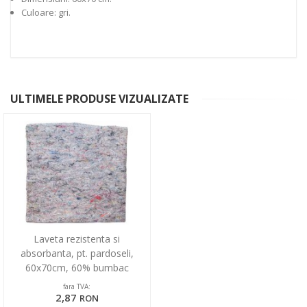
Culoare: gri.
ULTIMELE PRODUSE VIZUALIZATE
Laveta rezistenta si
absorbanta, pt. pardoseli,
60x70cm, 60% bumbac
210gr/mp, Office Products - gri
fara TVA:
2,87
RON