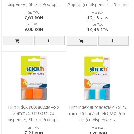
dispenser, Stick`n Pop-up -
Pop-up (cu dispenser) - 5 culori
transparent/rosu
fluorescente
fara TVA:
fara TVA:
7,61
12,15
RON
RON
cu TVA:
cu TVA:
9,06
14,46
RON
RON
Film index autoadeziv 45 x
Film index autoadeziv 45 x 25
25mm, 50 file/set, cu
mm, 50 buc/set, HOPAX Pop-
dispenser, Stick`n Pop-up -
up (cu dispenser) -
portocaliu
transparent/albastru
fara TVA:
fara TVA:
7,21
8,20
RON
RON