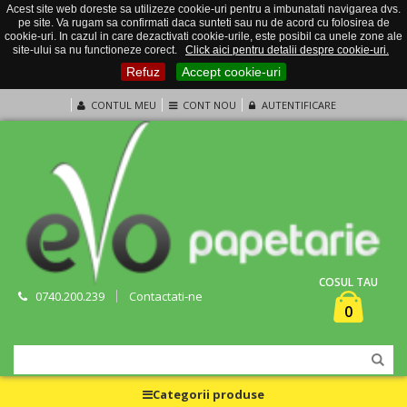
Acest site web doreste sa utilizeze cookie-uri pentru a imbunatati navigarea dvs.
pe site. Va rugam sa confirmati daca sunteti sau nu de acord cu folosirea de
cookie-uri. In cazul in care dezactivati cookie-urile, este posibil ca unele zone ale
site-ului sa nu functioneze corect.
Click aici pentru detalii despre cookie-uri.
Refuz
Accept cookie-uri
CONTUL MEU
CONT NOU
AUTENTIFICARE
COSUL TAU
0740.200.239
Contactati-ne
0
Categorii produse