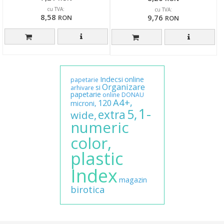
cu TVA:
cu TVA:
8,58
9,76
RON
RON
Indecsi
online
papetarie
Organizare
si
arhivare
papetarie
online
DONAU
A4+,
120
microni,
1-
5,
extra
wide,
numeric
color,
plastic
Index
magazin
birotica