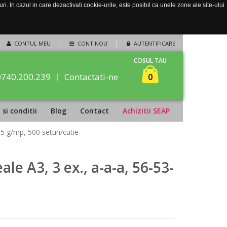
. In cazul in care dezactivati cookie-urile, este posibil ca unele zone ale site-ului
CONTUL MEU
CONT NOU
AUTENTIFICARE
COSUL TAU
0740.200.239
Contactati-ne
0
si conditii
Blog
Contact
Achizitii SEAP
55 g/mp, 500 seturi/cutie
le A3, 3 ex., a-a-a, 56-53-