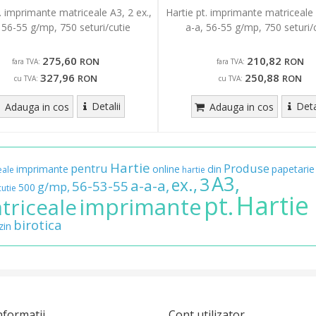
. imprimante matriceale A3, 2 ex.,
Hartie pt. imprimante matriceale 
 56-55 g/mp, 750 seturi/cutie
a-a, 56-55 g/mp, 750 seturi/
275,60
210,82
RON
RON
fara TVA:
fara TVA:
327,96
250,88
RON
RON
cu TVA:
cu TVA:
Detalii
Deta
Adauga in cos
Adauga in cos
Hartie
pentru
Produse
imprimante
online
din
papetarie
eale
hartie
A3,
3
ex.,
a-a-a,
56-53-55
g/mp,
500
cutie
Hartie
pt.
imprimante
triceale
birotica
in
nformatii
Cont utilizator