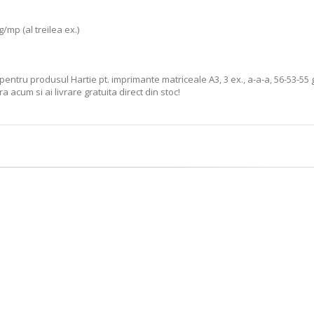
g/mp (al treilea ex.)
entru produsul Hartie pt. imprimante matriceale A3, 3 ex., a-a-a, 56-53-55 g
acum si ai livrare gratuita direct din stoc!