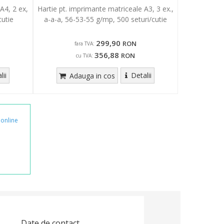
A4, 2 ex,
Hartie pt. imprimante matriceale A3, 3 ex.,
cutie
a-a-a, 56-53-55 g/mp, 500 seturi/cutie
299,90
RON
fara TVA:
356,88
RON
cu TVA:
lii
Detalii
Adauga in cos
online
Date de contact