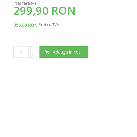
Pret fara tva
299,90 RON
Pret cu TVA
356,88 RON
Adauga in cos
r