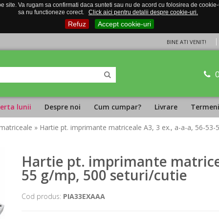
 site. Va rugam sa confirmati daca sunteti sau nu de acord cu folosirea de cookie-uri
sa nu functioneze corect.
Click aici pentru detalii despre cookie-uri.
Refuz
Accept cookie-uri
BINE ATI VENIT!
erta lunii
Despre noi
Cum cumpar?
Livrare
Termeni 
matriceale
» Hartie pt. imprimante matriceale A3, 3 ex., a-a-a, 56-53-
Hartie pt. imprimante matricea
55 g/mp, 500 seturi/cutie
Cod produs:
PIA33EXAAA