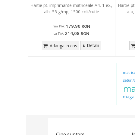
Hartie pt. imprimante matriceale A4, 1 ex.,
Hartie pt
alb, 55 g/mp, 1500 coli/cutie
a-a,
179,90
RON
fara TVA:
214,08
RON
cu TVA:
Detalii
Adauga in cos
matric
seturi/
ma
magaz
Cine suntem
I