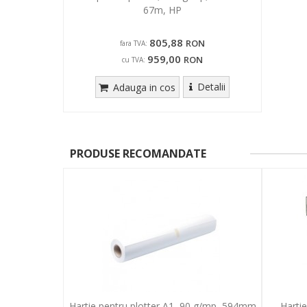
67m, HP
805,88
RON
fara TVA:
959,00
RON
cu TVA:
Detalii
Adauga in cos
PRODUSE RECOMANDATE
Hartie pentru plotter A1, 90 g/mp, 594mm
Harti