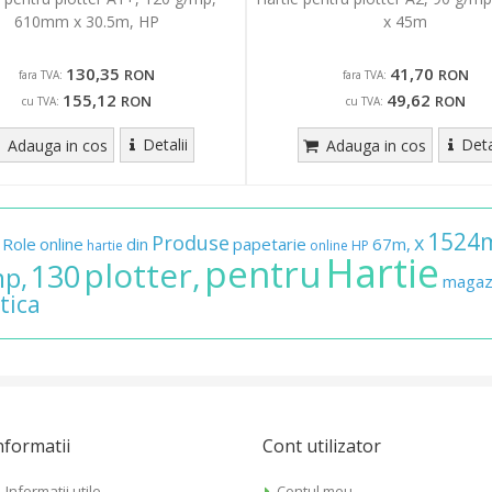
610mm x 30.5m, HP
x 45m
130,35
41,70
RON
RON
fara TVA:
fara TVA:
155,12
49,62
RON
RON
cu TVA:
cu TVA:
Detalii
Deta
Adauga in cos
Adauga in cos
1524
Produse
x
Role
online
din
papetarie
67m,
hartie
online
HP
Hartie
pentru
plotter,
130
p,
magaz
tica
nformatii
Cont utilizator
Informatii utile
Contul meu