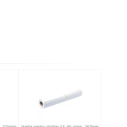
mp, 420mm
Hartie pentru plotter A3, 90 g/mp, 297mm