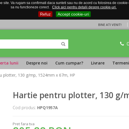
 site. Va rugam sa confirmati daca sunteti sau nu de acord cu folosirea de cookie-uri
sa nu functioneze corect.
Click aici pentru detalii despre cookie-uri.
Refuz
Accept cookie-uri
BINE ATI VENIT!
erta lunii
Despre noi
Cum cumpar?
Livrare
Termeni 
tru plotter, 130 g/mp, 1524mm x 67m, HP
Hartie pentru plotter, 130 g
Cod produs:
HPQ1957A
Pret fara tva