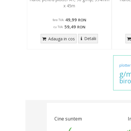
x 45m
49,99
RON
fara TVA:
59,49
RON
cu TVA:
Detalii
Adauga in cos
plotter
g/m
biro
Cine suntem
I