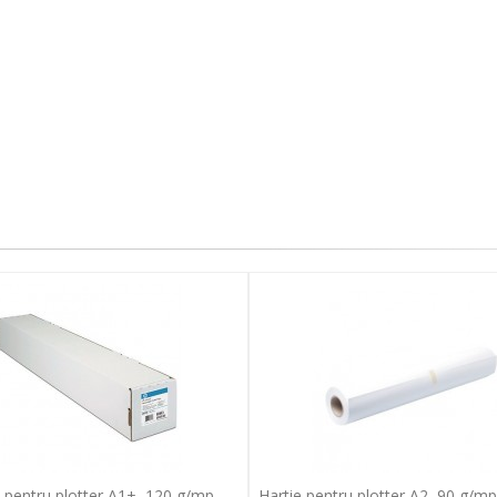
e pentru plotter A1+, 120 g/mp,
Hartie pentru plotter A2, 90 g/