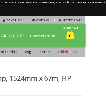
. In cazul in care dezactivati cookie-urile, este posibil ca unele zone ale site-ului
CONTUL MEU
CONT NOU
AUTENTIFICARE
COSUL TAU
0740.200.239
Contactati-ne
0
si conditii
Blog
Contact
Achizitii SEAP
/mp, 1524mm x 67m, HP