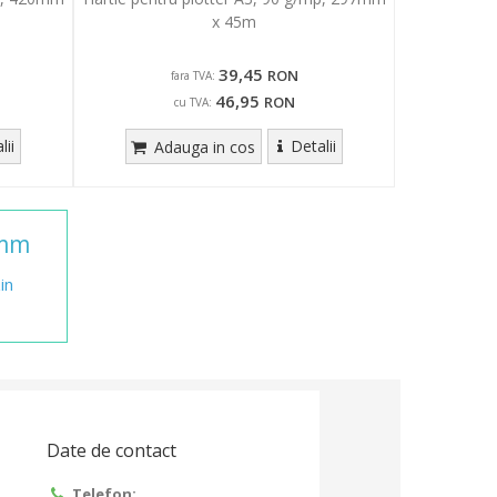
x 45m
39,45
RON
fara TVA:
46,95
RON
cu TVA:
lii
Detalii
Adauga in cos
mm
in
Date de contact
Telefon: