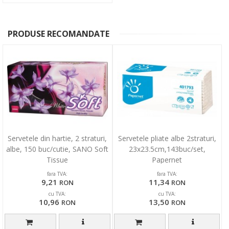
PRODUSE RECOMANDATE
Servetele din hartie, 2 straturi,
Servetele pliate albe 2straturi,
albe, 150 buc/cutie, SANO Soft
23x23.5cm,143buc/set,
Tissue
Papernet
fara TVA:
fara TVA:
9,21
11,34
RON
RON
cu TVA:
cu TVA:
10,96
13,50
RON
RON