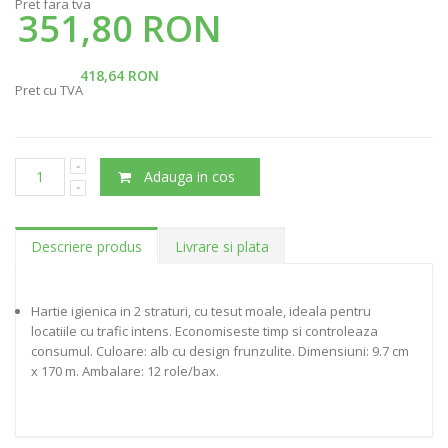
Pret fara tva
351,80 RON
418,64 RON
Pret cu TVA
Adauga in cos
Descriere produs
Livrare si plata
Hartie igienica in 2 straturi, cu tesut moale, ideala pentru
locatiile cu trafic intens. Economiseste timp si controleaza
consumul. Culoare: alb cu design frunzulite. Dimensiuni: 9.7 cm
x 170 m. Ambalare: 12 role/bax.