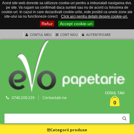
Acest site web doreste sa utilizeze cookie-uri pentru a imbunatati navigarea dvs.
pe site. Va rugam sa confirmati daca sunteti sau nu de acord cu folosirea de
cookie-uri. In cazul in care dezactivati cookie-urile, este posibil ca unele zone ale
site-ului sa nu functioneze corect.
Click aici pentru detalii despre cookie-uri.
Refuz
Accept cookie-uri
CONTUL MEU
CONT NOU
AUTENTIFICARE
COSUL TAU
0740.200.239
Contactati-ne
0
Categorii produse