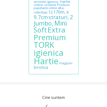
Hartie
igienica,
servetele
online
Produse
curatenie
papetarie
-
online
alba
x
170m,
12
role/bax
2
straturi,
9.7cm
Mini
Jumbo,
Extra
Soft
Premium
TORK
igienica
Hartie
magazin
birotica
Cine suntem