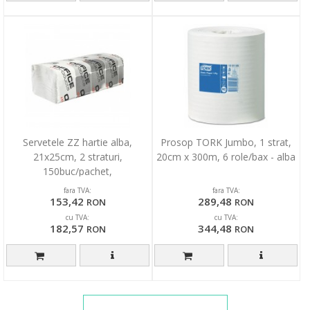
Servetele ZZ hartie alba,
Prosop TORK Jumbo, 1 strat,
21x25cm, 2 straturi,
20cm x 300m, 6 role/bax - alba
150buc/pachet,
20pachete/cutie, Office
fara TVA:
fara TVA:
Products
153,42
289,48
RON
RON
cu TVA:
cu TVA:
182,57
344,48
RON
RON