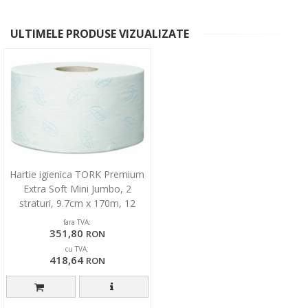
ULTIMELE PRODUSE VIZUALIZATE
Hartie igienica TORK Premium
Extra Soft Mini Jumbo, 2
straturi, 9.7cm x 170m, 12
role/bax - alba
fara TVA:
351,80
RON
cu TVA:
418,64
RON